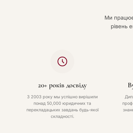
Ми працює
рівень е
20+ років досвіду
В
З 2003 року мы успішно вирішили
Дип
понад 50,000 юридичних та
проф
перекладацьких завдань будь-якої
знан
складності.