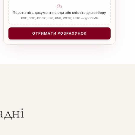
Додати Апостиль
Перетягніть документи сюди або клікніть для вибору
PDF, DOC, DOCX, JPG, PNG, WEBP, HEIC — до 10 МБ
КІЛЬКІСТЬ СТОРІНОК
−
+
1
ОТРИМАТИ РОЗРАХУНОК
адні