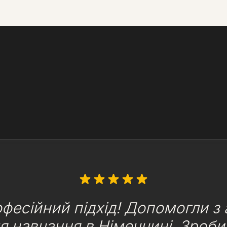
фесійний підхід! Допомогли з
я навчання в Німеччині. Зроб