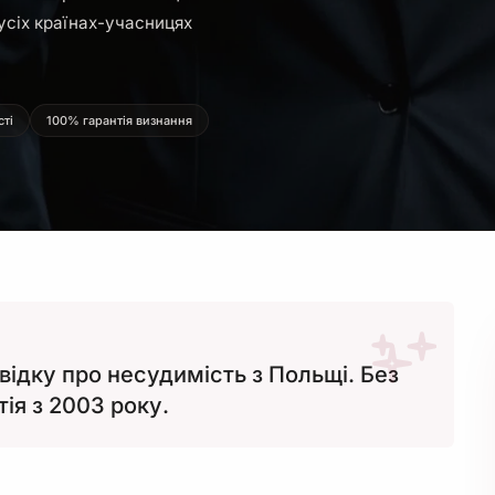
усіх країнах-учасницях
сті
100% гарантія визнання
ідку про несудимість з Польщі. Без
тія з 2003 року.