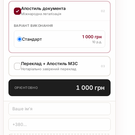
ВАРІАНТ ВИКОНАННЯ
Апостиль документа
02
3 000 грн
Міжнародна легалізація
Стандарт
5 р.д.
ВАРІАНТ ВИКОНАННЯ
1 000 грн
Стандарт
10 р.д.
Переклад + Апостиль МЗС
03
Нотаріально завірений переклад
МОВА ПЕРЕКЛАДУ
1 000 грн
ОРІЄНТОВНО
ТИП ПЕРЕКЛАДУ
Стандарт
Медичний
Технічний
ЗАСВІДЧЕННЯ
Печатка бюро
Нотаріус