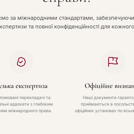
мо за міжнародними стандартами, забезпечуюч
кспертизи та повної конфіденційності для кожного
узька експертиза
Офіційне визна
ломовані перекладачі та
Наші документи гаранто
ільні адвокати з глибоким
приймаються в посольств
ням міжнародного права.
офіційних установах по всьо