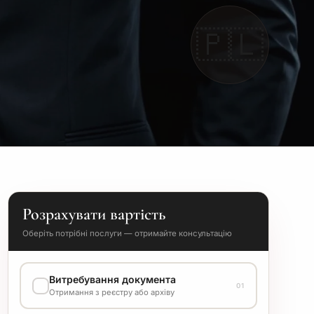
🇵🇱
Розрахувати вартість
Оберіть потрібні послуги — отримайте консультацію
Витребування документа
01
Отримання з реєстру або архіву