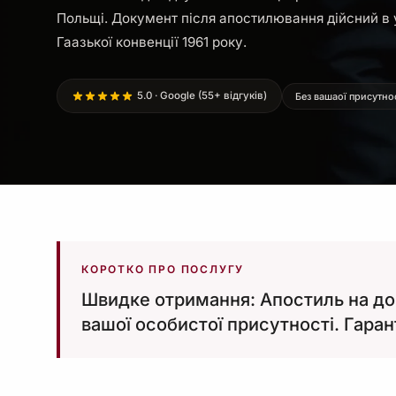
Польщі. Документ після апостилювання дійсний в 
Гаазької конвенції 1961 року.
5.0 · Google (55+ відгуків)
Без вашаої присутно
КОРОТКО ПРО ПОСЛУГУ
Швидке отримання: Апостиль на дов
вашої особистої присутності. Гаран