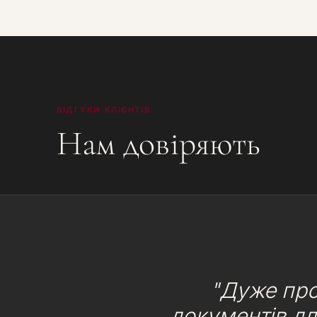
ВІДГУКИ КЛІЄНТІВ
Нам довіряють
"Дуже про
документів дл