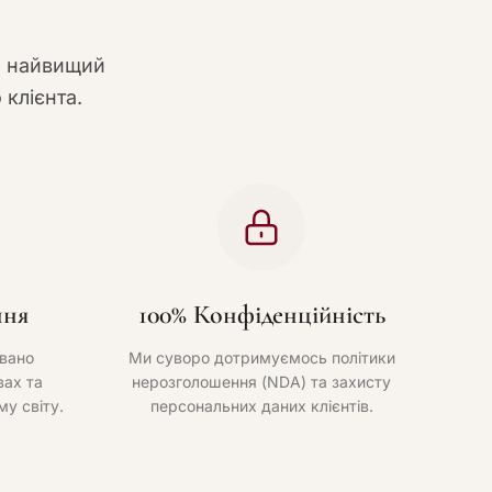
и найвищий
 клієнта.
ння
100% Конфіденційність
вано
Ми суворо дотримуємось політики
ах та
нерозголошення (NDA) та захисту
му світу.
персональних даних клієнтів.