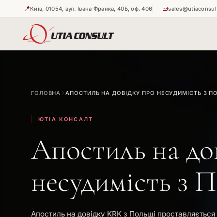
📍
Київ, 01054, вул. Івана Франка, 40Б, оф. 406
sales@utiaconsul
🇺🇦
🇺🇦
Витребува
Апостиль н
ГОЛОВНА
АПОСТИЛЬ НА ДОВІДКУ ПРО НЕСУДИМІСТЬ З П
🇺🇦
Апостиль н
ЮТІА КОНСАЛТ
Апостиль на до
несудимість з 
Апостиль на довідку KRK з Польщі проставляється