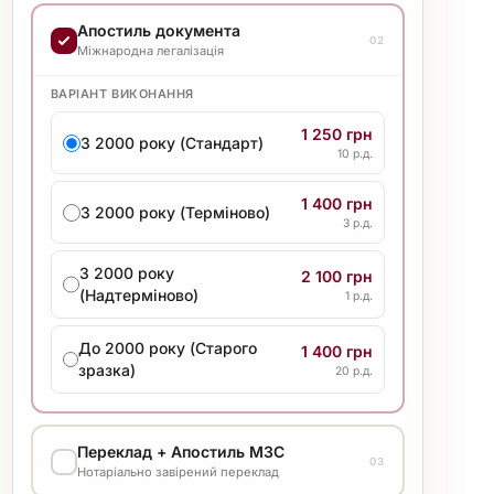
ВАРІАНТ ВИКОНАННЯ
Апостиль документа
02
15 000 грн
Міжнародна легалізація
Отримання диплома
20 р.д.
ВАРІАНТ ВИКОНАННЯ
1 250 грн
З 2000 року (Стандарт)
10 р.д.
1 400 грн
З 2000 року (Терміново)
3 р.д.
З 2000 року
2 100 грн
(Надтерміново)
1 р.д.
До 2000 року (Старого
1 400 грн
зразка)
20 р.д.
Переклад + Апостиль МЗС
03
Нотаріально завірений переклад