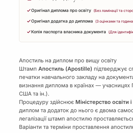
Оригінал диплома про освіту
(Без ламінації та стор
Оригінал додатка до диплома
(З оцінками та годин
Копія паспорта власника документа
(Для ідентифі
Апостиль на диплом про вищу освіту
Штамп
Апостиль (Apostille)
підтверджує сп
печатки навчального закладу на документа
визнання диплома в країнах — учасницях Га
США та ін.).
Процедуру здійснює
Міністерство освіти 
диплом та додаток до нього є двома самос
легалізації штамп апостилю проставляєть
Варіанти та терміни проставлення апости