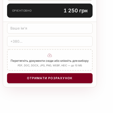
МОВА ПЕРЕКЛАДУ
1 250 грн
ОРІЄНТОВНО
ТИП ПЕРЕКЛАДУ
Стандарт
Медичний
Технічний
ЗАСВІДЧЕННЯ
Печатка бюро
Нотаріус
Додати Апостиль
Перетягніть документи сюди або клікніть для вибору
PDF, DOC, DOCX, JPG, PNG, WEBP, HEIC — до 10 МБ
КІЛЬКІСТЬ СТОРІНОК
−
+
1
ОТРИМАТИ РОЗРАХУНОК