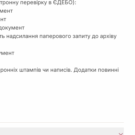
тронну перевірку в ЄДЕБО):
умент
ент
/документ
ь надсилання паперового запиту до архіву
умент
оронніх штампів чи написів. Додатки повинні