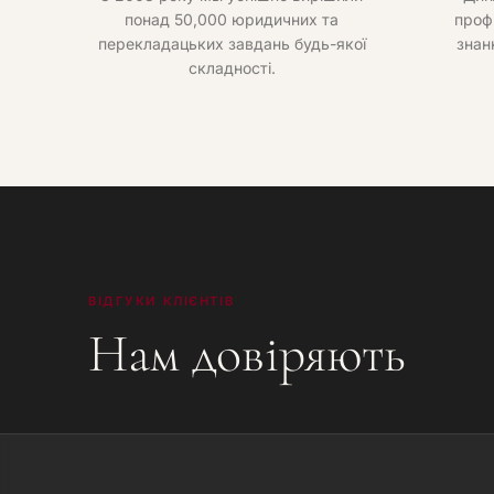
понад 50,000 юридичних та
проф
перекладацьких завдань будь-якої
знан
складності.
ВІДГУКИ КЛІЄНТІВ
Нам довіряють