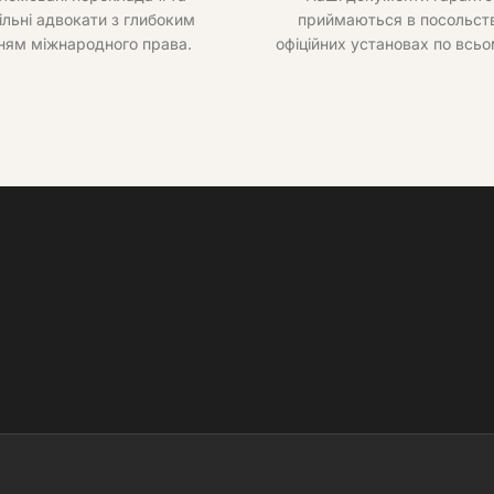
ільні адвокати з глибоким
приймаються в посольств
ням міжнародного права.
офіційних установах по всьо