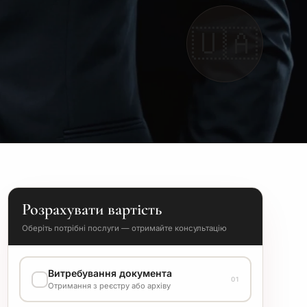
🇺🇦
Розрахувати вартість
Оберіть потрібні послуги — отримайте консультацію
Витребування документа
01
Отримання з реєстру або архіву