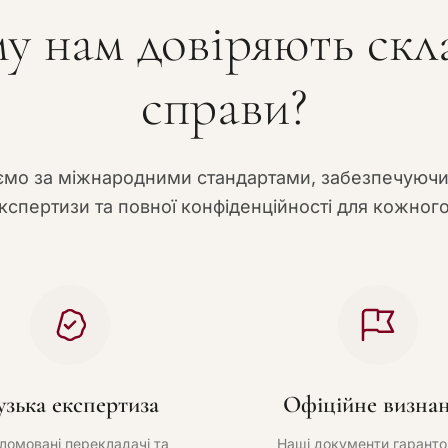
у нам довіряють скл
справи?
мо за міжнародними стандартами, забезпечуюч
кспертизи та повної конфіденційності для кожного
узька експертиза
Офіційне визна
ломовані перекладачі та
Наші документи гаранто