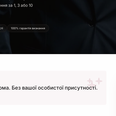
ня за 1, 3 або 10
сті
100% гарантія визнання
а. Без вашої особистої присутності.