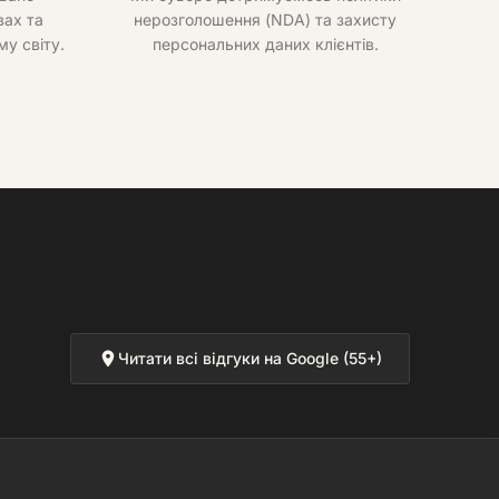
ах та
нерозголошення (NDA) та захисту
му світу.
персональних даних клієнтів.
Читати всі відгуки на Google (55+)