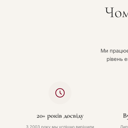
Чом
Ми працює
рівень е
20+ років досвіду
В
З 2003 року мы успішно вирішили
Дип