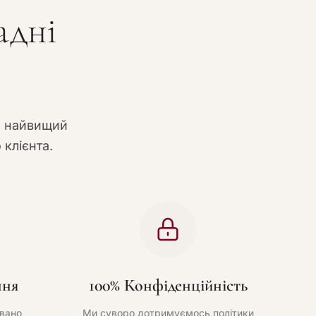
адні
и найвищий
 клієнта.
ння
100% Конфіденційність
вано
Ми суворо дотримуємось політики