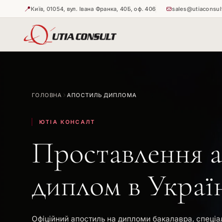
📍
Київ, 01054, вул. Івана Франка, 40Б, оф. 406
sales@utiaconsul
🇺🇦
🇺🇦
Витребува
Апостиль н
ГОЛОВНА
АПОСТИЛЬ ДИПЛОМА
🇺🇦
Апостиль н
ЮТІА КОНСАЛТ
Проставлення 
диплом в Украї
Офіційний апостиль на дипломи бакалавра, спеціал