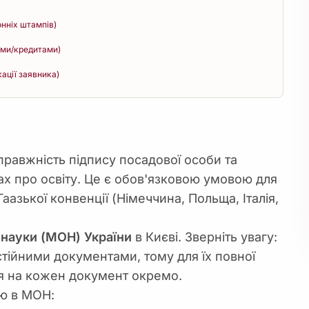
онніх штампів)
ами/кредитами)
кації заявника)
равжність підпису посадової особи та
х про освіту. Це є обов'язковою умовою для
азької конвенції (Німеччина, Польща, Італія,
і науки (МОН) України
в Києві. Зверніть увагу:
тійними документами, тому для їх повної
ся на кожен документ окремо.
лю в МОН: