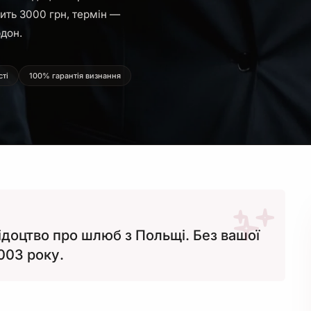
вить 3000 грн, термін —
рдон.
сті
100% гарантія визнання
доцтво про шлюб з Польщі. Без вашої
2003 року.