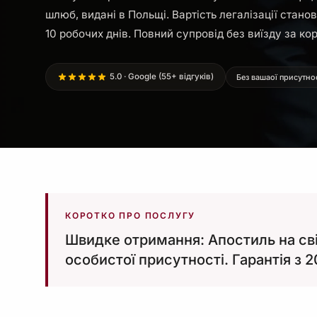
шлюб, видані в Польщі. Вартість легалізації стано
10 робочих днів. Повний супровід без виїзду за ко
5.0 · Google (55+ відгуків)
Без вашаої присутно
КОРОТКО ПРО ПОСЛУГУ
Швидке отримання: Апостиль на сві
особистої присутності. Гарантія з 