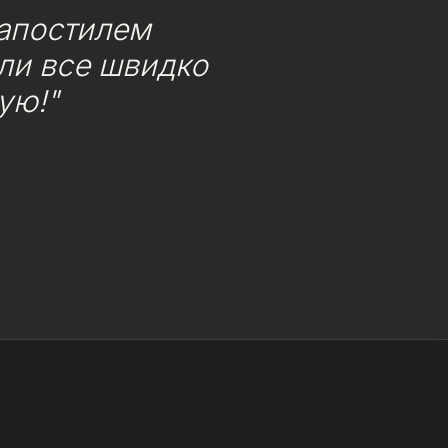
 апостилем
или все швидко
ую!"