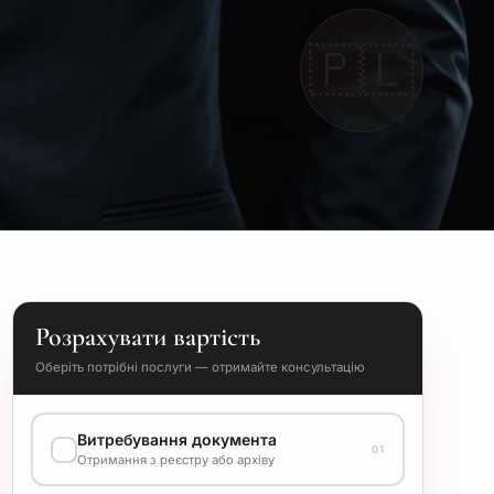
🇵🇱
Розрахувати вартість
Оберіть потрібні послуги — отримайте консультацію
Витребування документа
01
Отримання з реєстру або архіву