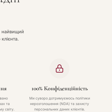
и найвищий
 клієнта.
ння
100% Конфіденційність
вано
Ми суворо дотримуємось політики
ах та
нерозголошення (NDA) та захисту
му світу.
персональних даних клієнтів.