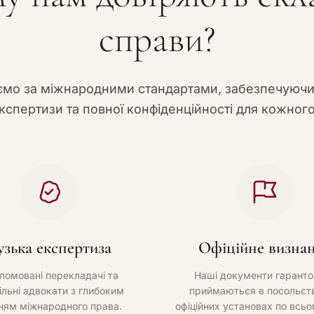
справи?
мо за міжнародними стандартами, забезпечуюч
кспертизи та повної конфіденційності для кожного
узька експертиза
Офіційне визна
ломовані перекладачі та
Наші документи гаранто
ільні адвокати з глибоким
приймаються в посольств
ням міжнародного права.
офіційних установах по всьо