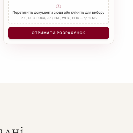
Додати Апостиль
Перетягніть документи сюди або клікніть для вибору
PDF, DOC, DOCX, JPG, PNG, WEBP, HEIC — до 10 МБ
КІЛЬКІСТЬ СТОРІНОК
−
+
1
ОТРИМАТИ РОЗРАХУНОК
адні