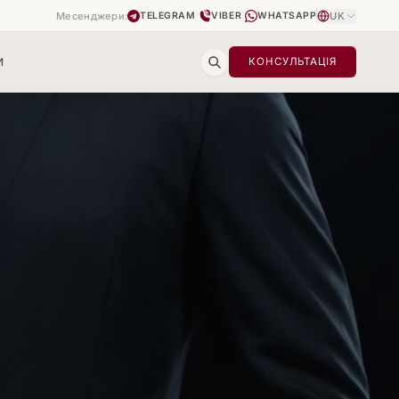
Месенджери:
|
|
UK
TELEGRAM
VIBER
WHATSAPP
И
КОНСУЛЬТАЦІЯ