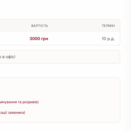
ВАРТІСТЬ
ТЕРМІН
3000 грн
10 р.д.
 в офісі
інування та розривів)
кації заявника)