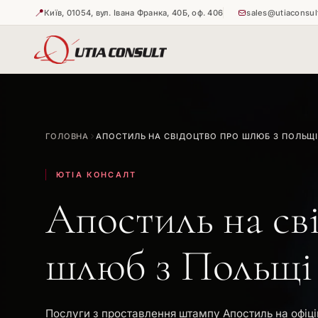
📍
Київ, 01054, вул. Івана Франка, 40Б, оф. 406
sales@utiaconsul
🇺🇦
🇺🇦
Витребува
Апостиль н
ГОЛОВНА
АПОСТИЛЬ НА СВІДОЦТВО ПРО ШЛЮБ З ПОЛЬЩ
🇺🇦
Апостиль н
ЮТІА КОНСАЛТ
Апостиль на св
шлюб з Польщі
Послуги з проставлення штампу Апостиль на офіці