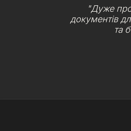
"Дуже про
документів дл
та 