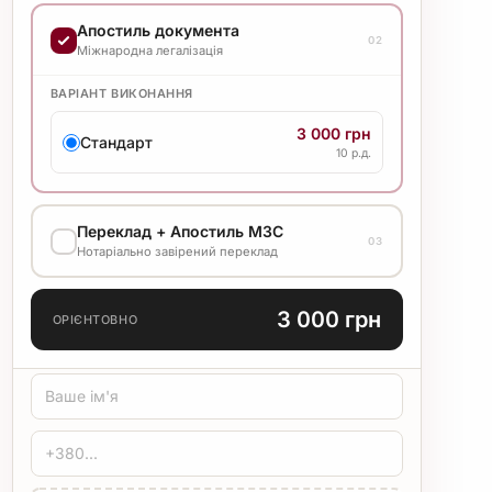
ВАРІАНТ ВИКОНАННЯ
Апостиль документа
02
7 000 грн
Міжнародна легалізація
Стандарт
20 р.д.
ВАРІАНТ ВИКОНАННЯ
3 000 грн
Стандарт
10 р.д.
Переклад + Апостиль МЗС
03
Нотаріально завірений переклад
МОВА ПЕРЕКЛАДУ
3 000 грн
ОРІЄНТОВНО
ТИП ПЕРЕКЛАДУ
Стандарт
Медичний
Технічний
ЗАСВІДЧЕННЯ
Печатка бюро
Нотаріус