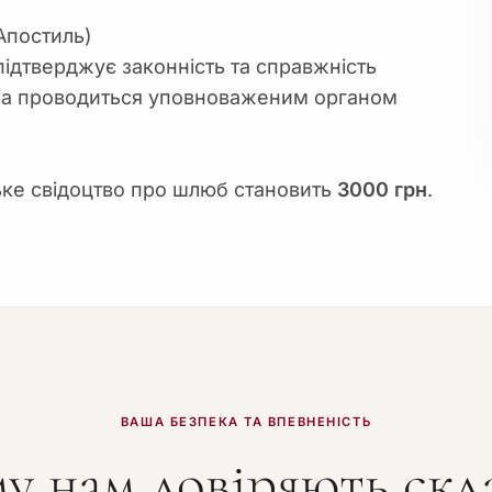
Апостиль)
ідтверджує законність та справжність
ра проводиться уповноваженим органом
ьке свідоцтво про шлюб становить
3000 грн
.
ВАША БЕЗПЕКА ТА ВПЕВНЕНІСТЬ
у нам довіряють скл