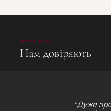
ВІДГУКИ КЛІЄНТІВ
Нам довіряють
"Дуже про