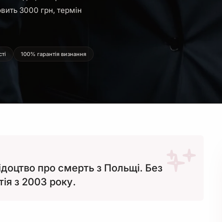
овить 3000 грн, термін
сті
100% гарантія визнання
доцтво про смерть з Польщі. Без
тія з 2003 року.