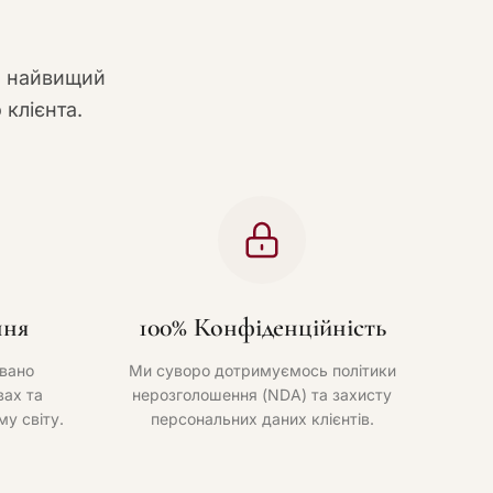
и найвищий
 клієнта.
ння
100% Конфіденційність
вано
Ми суворо дотримуємось політики
ах та
нерозголошення (NDA) та захисту
му світу.
персональних даних клієнтів.