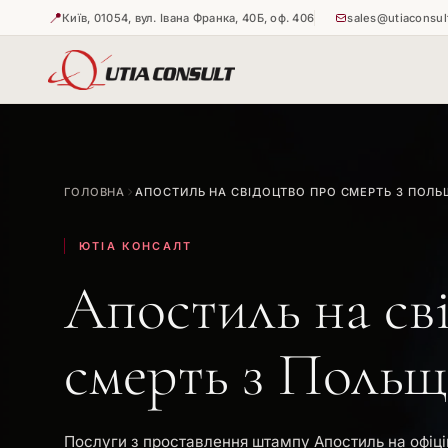
📍
Київ, 01054, вул. Івана Франка, 40Б, оф. 406
sales@utiaconsul
🇺🇦
🇺🇦
Витребува
Апостиль н
ГОЛОВНА
АПОСТИЛЬ НА СВІДОЦТВО ПРО СМЕРТЬ З ПОЛЬ
🇺🇦
Апостиль н
ЮТІА КОНСАЛТ
Апостиль на св
смерть з Польщ
Послуги з проставлення штампу Апостиль на офіці