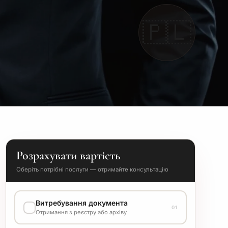
🇵🇱
Розрахувати вартість
Оберіть потрібні послуги — отримайте консультацію
Витребування документа
01
Отримання з реєстру або архіву