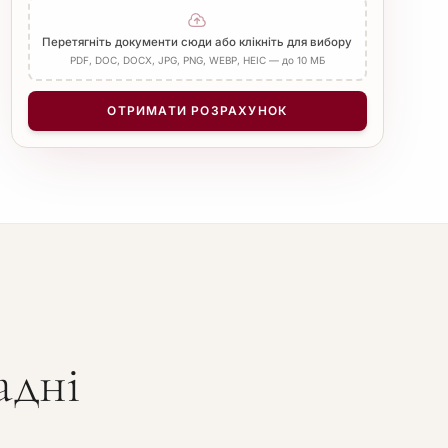
Додати Апостиль
Перетягніть документи сюди або клікніть для вибору
PDF, DOC, DOCX, JPG, PNG, WEBP, HEIC — до 10 МБ
КІЛЬКІСТЬ СТОРІНОК
−
+
1
ОТРИМАТИ РОЗРАХУНОК
адні