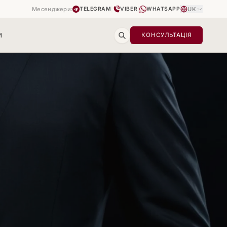
Месенджери:
|
|
UK
TELEGRAM
VIBER
WHATSAPP
И
КОНСУЛЬТАЦІЯ