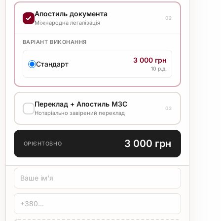
ВАРІАНТ ВИКОНАННЯ
Апостиль документа
02
7 000 грн
Міжнародна легалізація
Стандарт
20 р.д.
ВАРІАНТ ВИКОНАННЯ
3 000 грн
Стандарт
10 р.д.
Переклад + Апостиль МЗС
03
Нотаріально завірений переклад
МОВА ПЕРЕКЛАДУ
3 000 грн
ОРІЄНТОВНО
ТИП ПЕРЕКЛАДУ
Стандарт
Медичний
Технічний
ЗАСВІДЧЕННЯ
Печатка бюро
Нотаріус