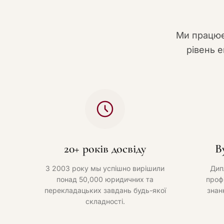
Ми працює
рівень е
20+ років досвіду
В
З 2003 року мы успішно вирішили
Дип
понад 50,000 юридичних та
проф
перекладацьких завдань будь-якої
знан
складності.