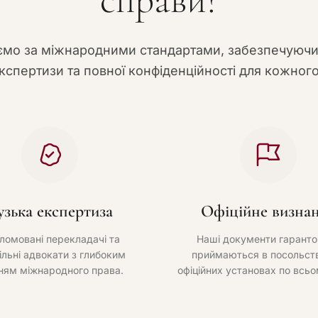
мо за міжнародними стандартами, забезпечуюч
кспертизи та повної конфіденційності для кожного
узька експертиза
Офіційне визна
ломовані перекладачі та
Наші документи гаранто
ільні адвокати з глибоким
приймаються в посольств
ням міжнародного права.
офіційних установах по всьо