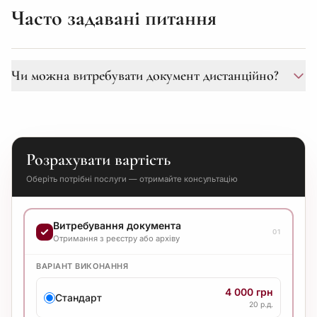
Часто задавані питання
Чи можна витребувати документ дистанційно?
Так, ми працюємо повністю дистанційно. Вам
достатньо оформити нотаріальну довіреність у
будь-якого нотаріуса (в Україні чи за кордоном) та
Розрахувати вартість
надіслати її нам кур'єрською доставкою.
Оберіть потрібні послуги — отримайте консультацію
Витребування документа
01
Отримання з реєстру або архіву
ВАРІАНТ ВИКОНАННЯ
4 000 грн
Стандарт
20 р.д.