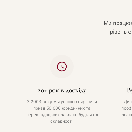
Ми працює
рівень е
20+ років досвіду
В
З 2003 року мы успішно вирішили
Дип
понад 50,000 юридичних та
проф
перекладацьких завдань будь-якої
знан
складності.