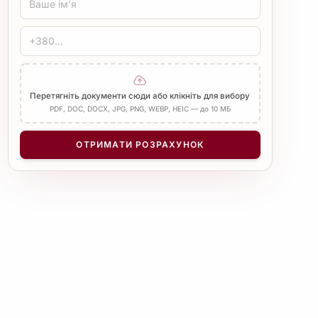
Стандарт
Медичний
Технічний
ЗАСВІДЧЕННЯ
Печатка бюро
Нотаріус
Додати Апостиль
Перетягніть документи сюди або клікніть для вибору
PDF, DOC, DOCX, JPG, PNG, WEBP, HEIC — до 10 МБ
КІЛЬКІСТЬ СТОРІНОК
−
+
1
ОТРИМАТИ РОЗРАХУНОК