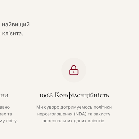
и найвищий
 клієнта.
ння
100% Конфіденційність
вано
Ми суворо дотримуємось політики
ах та
нерозголошення (NDA) та захисту
му світу.
персональних даних клієнтів.