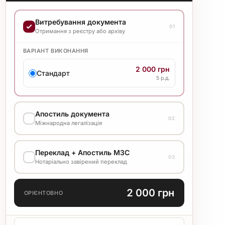
Витребування документа
01
Отримання з реєстру або архіву
ВАРІАНТ ВИКОНАННЯ
2 000 грн
Стандарт
5 р.д.
Апостиль документа
02
Міжнародна легалізація
ВАРІАНТ ВИКОНАННЯ
Переклад + Апостиль МЗС
03
750 грн
Нотаріально завірений переклад
Стандарт
20 р.д.
МОВА ПЕРЕКЛАДУ
2 000 грн
ОРІЄНТОВНО
ТИП ПЕРЕКЛАДУ