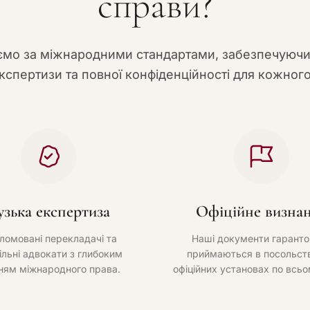
справи?
мо за міжнародними стандартами, забезпечуюч
кспертизи та повної конфіденційності для кожного
узька експертиза
Офіційне визна
ломовані перекладачі та
Наші документи гаранто
ільні адвокати з глибоким
приймаються в посольств
ням міжнародного права.
офіційних установах по всьо