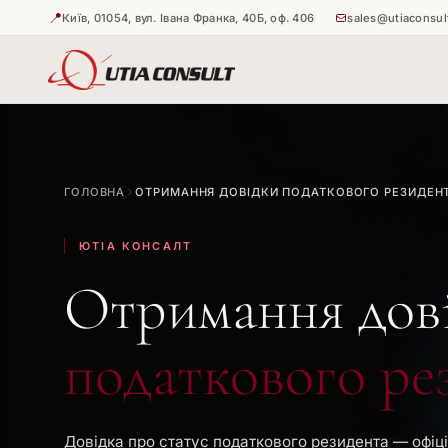
📍
Київ, 01054, вул. Івана Франка, 40Б, оф. 406
sales@utiaconsul
🇺🇦
🇺🇦
Витребува
Апостиль н
ГОЛОВНА
ОТРИМАННЯ ДОВІДКИ ПОДАТКОВОГО РЕЗИДЕН
🇺🇦
Апостиль н
ЮТІА КОНСАЛТ
Отримання дов
податкового ре
Довідка про статус податкового резидента — офіц