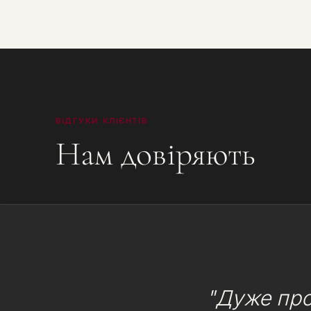
ВІДГУКИ КЛІЄНТІВ
Нам довіряють
"Дуже про