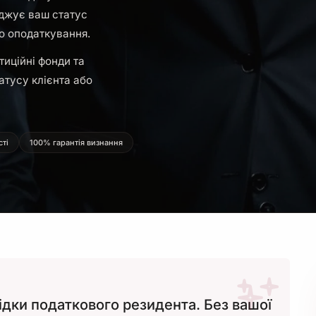
рджує ваш статус
о оподаткування.
тиційні фонди та
атусу клієнта або
сті
100% гарантія визнання
дки податкового резидента. Без вашої