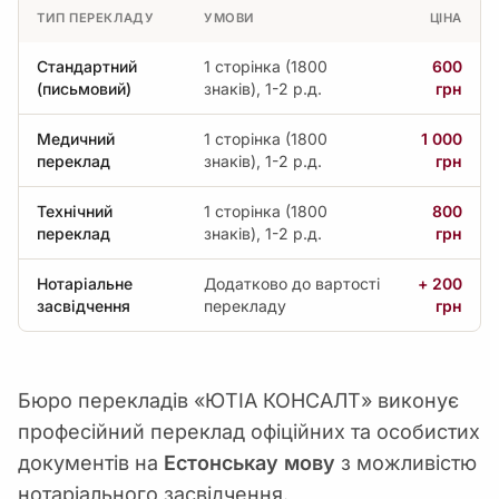
ТИП ПЕРЕКЛАДУ
УМОВИ
ЦІНА
Стандартний
1 сторінка (1800
600
(письмовий)
знаків), 1-2 р.д.
грн
Медичний
1 сторінка (1800
1 000
переклад
знаків), 1-2 р.д.
грн
Технічний
1 сторінка (1800
800
переклад
знаків), 1-2 р.д.
грн
Нотаріальне
Додатково до вартості
+ 200
засвідчення
перекладу
грн
Бюро перекладів «ЮТІА КОНСАЛТ» виконує
професійний переклад офіційних та особистих
документів на
Естонськау мову
з можливістю
нотаріального засвідчення.