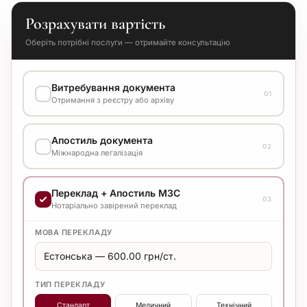
Розрахувати вартість
Оберіть потрібні послуги — отримайте консультацію
Витребування документа
01
Отримання з реєстру або архіву
ВАРІАНТ ВИКОНАННЯ
Апостиль документа
Уточнюйте вартість у менеджера
02
Міжнародна легалізація
ВАРІАНТ ВИКОНАННЯ
Переклад + Апостиль МЗС
Уточнюйте вартість у менеджера
03
Нотаріально завірений переклад
МОВА ПЕРЕКЛАДУ
ТИП ПЕРЕКЛАДУ
Стандарт
Медичний
Технічний