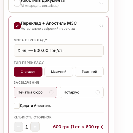
Апостиль документа
Уточнюйте вартість у менеджера
02
Міжнародна легалізація
ВАРІАНТ ВИКОНАННЯ
Переклад + Апостиль МЗС
Уточнюйте вартість у менеджера
03
Нотаріально завірений переклад
МОВА ПЕРЕКЛАДУ
ТИП ПЕРЕКЛАДУ
Стандарт
Медичний
Технічний
ЗАСВІДЧЕННЯ
Печатка бюро
Нотаріус
Додати Апостиль
КІЛЬКІСТЬ СТОРІНОК
−
+
1
600 грн (1 ст. × 600 грн)