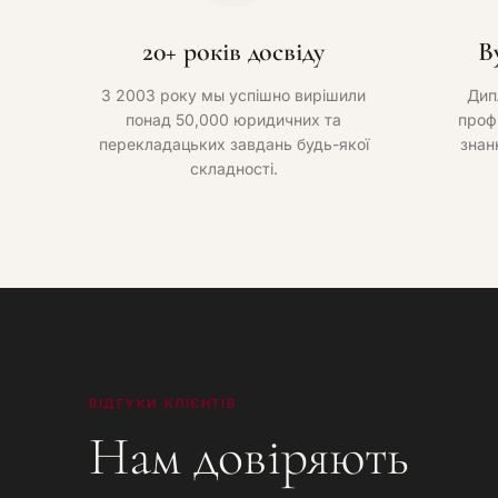
20+ років досвіду
В
З 2003 року мы успішно вирішили
Дип
понад 50,000 юридичних та
проф
перекладацьких завдань будь-якої
знан
складності.
ВІДГУКИ КЛІЄНТІВ
Нам довіряють