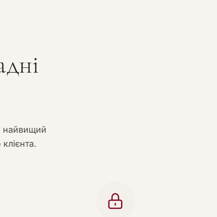
адні
и найвищий
 клієнта.