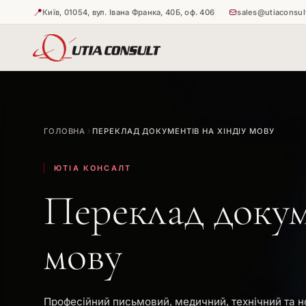
📍
Київ, 01054, вул. Івана Франка, 40Б, оф. 406
sales@utiaconsul
🇺🇦
🇺🇦
Витребува
Апостиль н
ГОЛОВНА
ПЕРЕКЛАД ДОКУМЕНТІВ НА ХІНДІУ МОВУ
🇺🇦
Апостиль н
ЮТІА КОНСАЛТ
Переклад докум
мову
Професійний письмовий, медичний, технічний та н