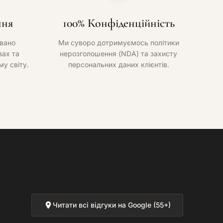
ння
100% Конфіденційність
вано
Ми суворо дотримуємось політики
ах та
нерозголошення (NDA) та захисту
му світу.
персональних даних клієнтів.
Читати всі відгуки на Google (55+)