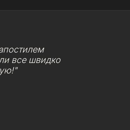
 апостилем
или все швидко
ую!"