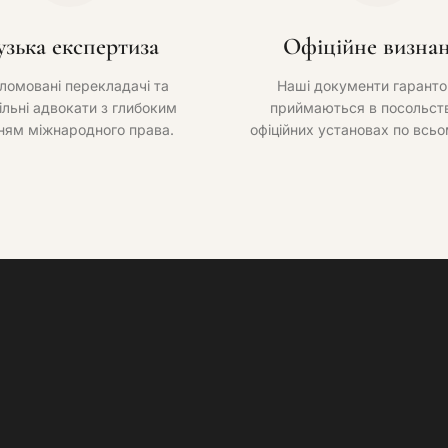
узька експертиза
Офіційне визна
ломовані перекладачі та
Наші документи гаранто
ільні адвокати з глибоким
приймаються в посольств
ням міжнародного права.
офіційних установах по всьо