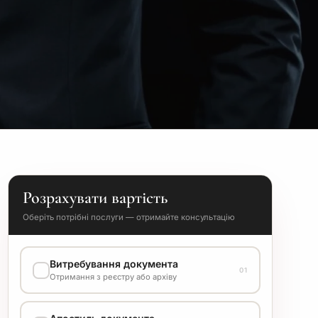
Розрахувати вартість
Оберіть потрібні послуги — отримайте консультацію
Витребування документа
01
Отримання з реєстру або архіву
ВАРІАНТ ВИКОНАННЯ