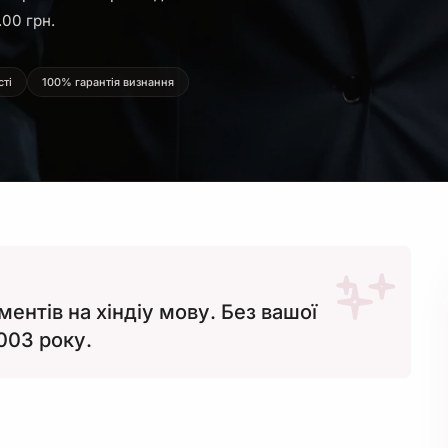
.00 грн.
сті
100% гарантія визнання
нтів на хіндіу мову. Без вашої
2003 року.