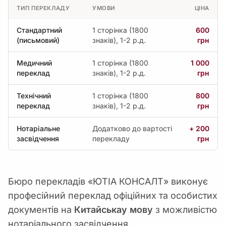
ТИП ПЕРЕКЛАДУ
УМОВИ
ЦІНА
Стандартний
1 сторінка (1800
600
(письмовий)
знаків), 1-2 р.д.
грн
Медичний
1 сторінка (1800
1 000
переклад
знаків), 1-2 р.д.
грн
Технічний
1 сторінка (1800
800
переклад
знаків), 1-2 р.д.
грн
Нотаріальне
Додатково до вартості
+ 200
засвідчення
перекладу
грн
Бюро перекладів «ЮТІА КОНСАЛТ» виконує
професійний переклад офіційних та особистих
документів на
Китайськау мову
з можливістю
нотаріального засвідчення.