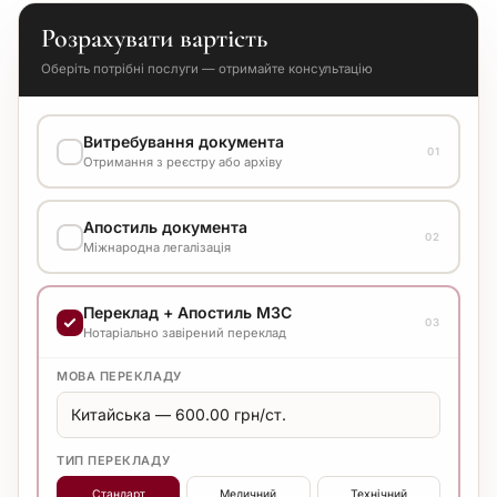
Розрахувати вартість
Оберіть потрібні послуги — отримайте консультацію
Витребування документа
01
Отримання з реєстру або архіву
ВАРІАНТ ВИКОНАННЯ
Апостиль документа
Уточнюйте вартість у менеджера
02
Міжнародна легалізація
ВАРІАНТ ВИКОНАННЯ
Переклад + Апостиль МЗС
Уточнюйте вартість у менеджера
03
Нотаріально завірений переклад
МОВА ПЕРЕКЛАДУ
ТИП ПЕРЕКЛАДУ
Стандарт
Медичний
Технічний