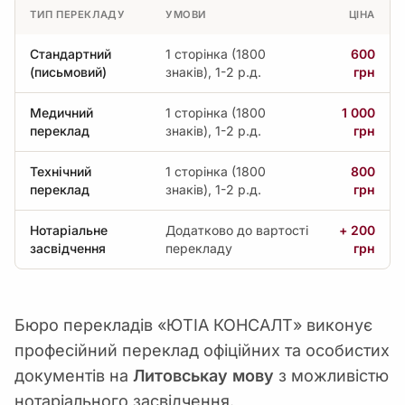
ТИП ПЕРЕКЛАДУ
УМОВИ
ЦІНА
Стандартний
1 сторінка (1800
600
(письмовий)
знаків), 1-2 р.д.
грн
Медичний
1 сторінка (1800
1 000
переклад
знаків), 1-2 р.д.
грн
Технічний
1 сторінка (1800
800
переклад
знаків), 1-2 р.д.
грн
Нотаріальне
Додатково до вартості
+ 200
засвідчення
перекладу
грн
Бюро перекладів «ЮТІА КОНСАЛТ» виконує
професійний переклад офіційних та особистих
документів на
Литовськау мову
з можливістю
нотаріального засвідчення.