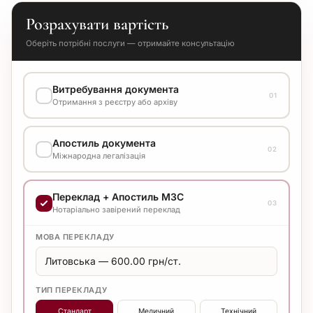
Розрахувати вартість
Оберіть потрібні послуги — отримайте консультацію
Витребування документа
01
Отримання з реєстру або архіву
ВАРІАНТ ВИКОНАННЯ
Апостиль документа
Уточнюйте вартість у менеджера
02
Міжнародна легалізація
ВАРІАНТ ВИКОНАННЯ
Переклад + Апостиль МЗС
Уточнюйте вартість у менеджера
03
Нотаріально завірений переклад
МОВА ПЕРЕКЛАДУ
ТИП ПЕРЕКЛАДУ
Стандарт
Медичний
Технічний