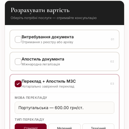
Розрахувати вартість
Оберіть потрібні послуги — отримайте консультацію
Витребування документа
01
Отримання з реєстру або архіву
ВАРІАНТ ВИКОНАННЯ
Апостиль документа
Уточнюйте вартість у менеджера
02
Міжнародна легалізація
ВАРІАНТ ВИКОНАННЯ
Переклад + Апостиль МЗС
Уточнюйте вартість у менеджера
03
Нотаріально завірений переклад
МОВА ПЕРЕКЛАДУ
ТИП ПЕРЕКЛАДУ
Стандарт
Медичний
Технічний