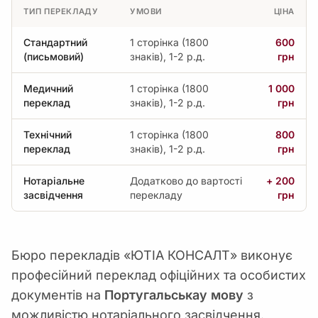
ТИП ПЕРЕКЛАДУ
УМОВИ
ЦІНА
Стандартний
1 сторінка (1800
600
(письмовий)
знаків), 1-2 р.д.
грн
Медичний
1 сторінка (1800
1 000
переклад
знаків), 1-2 р.д.
грн
Технічний
1 сторінка (1800
800
переклад
знаків), 1-2 р.д.
грн
Нотаріальне
Додатково до вартості
+ 200
засвідчення
перекладу
грн
Бюро перекладів «ЮТІА КОНСАЛТ» виконує
професійний переклад офіційних та особистих
документів на
Португальськау мову
з
можливістю нотаріального засвідчення.