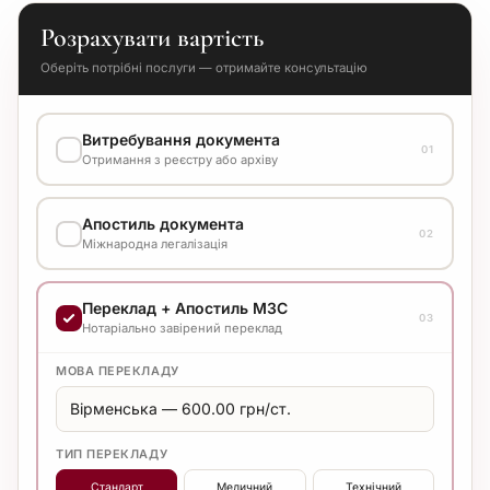
Розрахувати вартість
Оберіть потрібні послуги — отримайте консультацію
Витребування документа
01
Отримання з реєстру або архіву
ВАРІАНТ ВИКОНАННЯ
Апостиль документа
Уточнюйте вартість у менеджера
02
Міжнародна легалізація
ВАРІАНТ ВИКОНАННЯ
Переклад + Апостиль МЗС
Уточнюйте вартість у менеджера
03
Нотаріально завірений переклад
МОВА ПЕРЕКЛАДУ
ТИП ПЕРЕКЛАДУ
Стандарт
Медичний
Технічний