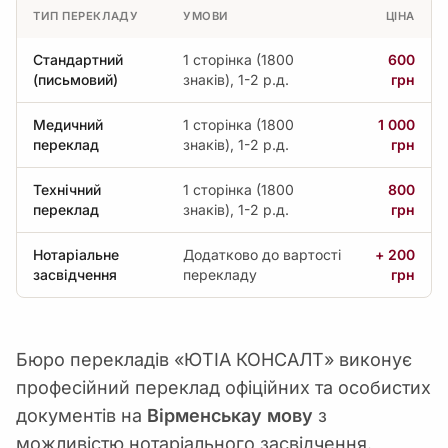
ТИП ПЕРЕКЛАДУ
УМОВИ
ЦІНА
Стандартний
1 сторінка (1800
600
(письмовий)
знаків), 1-2 р.д.
грн
Медичний
1 сторінка (1800
1 000
переклад
знаків), 1-2 р.д.
грн
Технічний
1 сторінка (1800
800
переклад
знаків), 1-2 р.д.
грн
Нотаріальне
Додатково до вартості
+ 200
засвідчення
перекладу
грн
Бюро перекладів «ЮТІА КОНСАЛТ» виконує
професійний переклад офіційних та особистих
документів на
Вірменськау мову
з
можливістю нотаріального засвідчення.