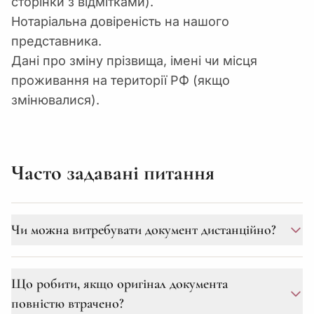
сторінки з відмітками).
Нотаріальна довіреність на нашого
представника.
Дані про зміну прізвища, імені чи місця
проживання на території РФ (якщо
змінювалися).
Часто задавані питання
Чи можна витребувати документ дистанційно?
Так, ми працюємо повністю дистанційно. Вам
Що робити, якщо оригінал документа
достатньо оформити нотаріальну довіреність у
повністю втрачено?
будь-якого нотаріуса (в Україні чи за кордоном) та