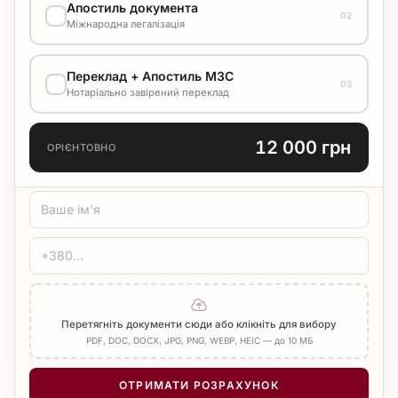
Апостиль документа
02
Міжнародна легалізація
ВАРІАНТ ВИКОНАННЯ
Переклад + Апостиль МЗС
03
6 000 грн
Нотаріально завірений переклад
Стандарт
15 р.д.
МОВА ПЕРЕКЛАДУ
12 000 грн
ОРІЄНТОВНО
ТИП ПЕРЕКЛАДУ
Стандарт
Медичний
Технічний
ЗАСВІДЧЕННЯ
Печатка бюро
Нотаріус
Додати Апостиль
Перетягніть документи сюди або клікніть для вибору
PDF, DOC, DOCX, JPG, PNG, WEBP, HEIC — до 10 МБ
КІЛЬКІСТЬ СТОРІНОК
−
+
1
ОТРИМАТИ РОЗРАХУНОК