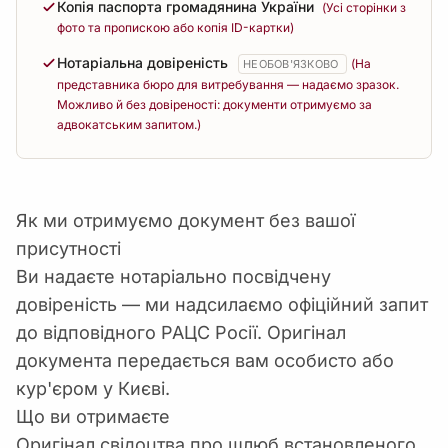
Копія паспорта громадянина України
(Усі сторінки з
фото та пропискою або копія ID-картки)
Нотаріальна довіреність
(На
НЕОБОВ'ЯЗКОВО
представника бюро для витребування — надаємо зразок.
Можливо й без довіреності: документи отримуємо за
адвокатським запитом.)
Як ми отримуємо документ без вашої
присутності
Ви надаєте нотаріально посвідчену
довіреність — ми надсилаємо офіційний запит
до відповідного РАЦС Росії. Оригінал
документа передається вам особисто або
кур'єром у Києві.
Що ви отримаєте
Оригінал свідоцтва про шлюб встановленого