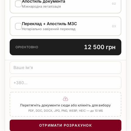
Апостиль документа
02
Міжнародна легалізація
ВАРІАНТ ВИКОНАННЯ
Переклад + Апостиль МЗС
03
7 500 грн
Нотаріально завірений переклад
Стандарт
7 р.д.
МОВА ПЕРЕКЛАДУ
12 500 грн
ОРІЄНТОВНО
ТИП ПЕРЕКЛАДУ
Стандарт
Медичний
Технічний
ЗАСВІДЧЕННЯ
Печатка бюро
Нотаріус
Додати Апостиль
Перетягніть документи сюди або клікніть для вибору
PDF, DOC, DOCX, JPG, PNG, WEBP, HEIC — до 10 МБ
КІЛЬКІСТЬ СТОРІНОК
−
+
1
ОТРИМАТИ РОЗРАХУНОК