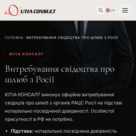
UK
ГОЛОВНА
ВИТРЕБУВАННЯ СВІДОЦТВА ПРО ШЛЮБ З РОСІЇ
ЮТІА КОНСАЛТ
Витребування свідоцтва про
шлюб з Росії
ЮТІА КОНСАЛТ виконує офіційне витребування
свідоцтв про шлюб з органів РАЦС Росії на підставі
нотаріально посвідченої довіреності. Особистої
присутності в РФ не потрібно.
Підстава:
нотаріально посвідчена довіреність