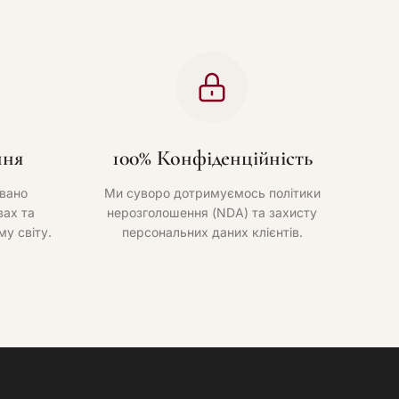
ння
100% Конфіденційність
вано
Ми суворо дотримуємось політики
ах та
нерозголошення (NDA) та захисту
му світу.
персональних даних клієнтів.