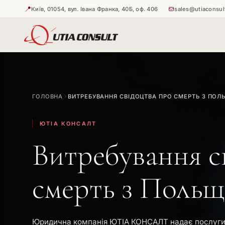
📍
Київ, 01054, вул. Івана Франка, 40Б, оф. 406
sales@utiaconsul
🇺🇦
🇺🇦
Витребува
Апостиль н
ГОЛОВНА
ВИТРЕБУВАННЯ СВІДОЦТВА ПРО СМЕРТЬ З ПОЛ
🇺🇦
Апостиль н
ЮТІА КОНСАЛТ
Витребування с
смерть з Польщ
Юридична компанія ЮТІА КОНСАЛТ надає послуги 