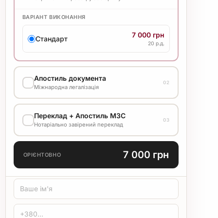
ВАРІАНТ ВИКОНАННЯ
7 000 грн
Стандарт
20 р.д.
Апостиль документа
02
Міжнародна легалізація
ВАРІАНТ ВИКОНАННЯ
Переклад + Апостиль МЗС
03
3 000 грн
Нотаріально завірений переклад
Стандарт
10 р.д.
МОВА ПЕРЕКЛАДУ
7 000 грн
ОРІЄНТОВНО
ТИП ПЕРЕКЛАДУ
Стандарт
Медичний
Технічний
ЗАСВІДЧЕННЯ