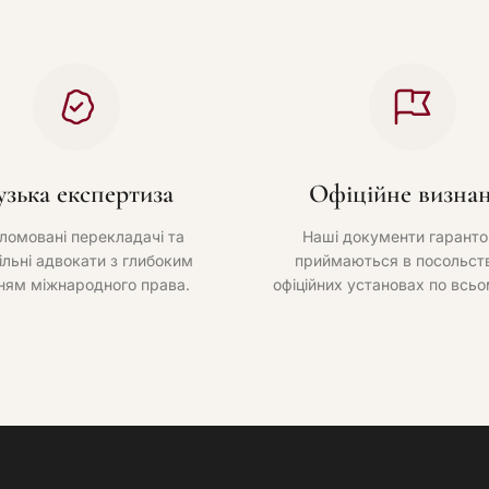
узька експертиза
Офіційне визна
ломовані перекладачі та
Наші документи гаранто
ільні адвокати з глибоким
приймаються в посольств
ням міжнародного права.
офіційних установах по всьо