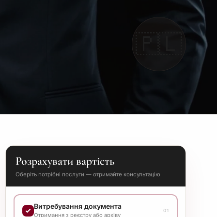
🇵🇱
Розрахувати вартість
Оберіть потрібні послуги — отримайте консультацію
Витребування документа
01
Отримання з реєстру або архіву