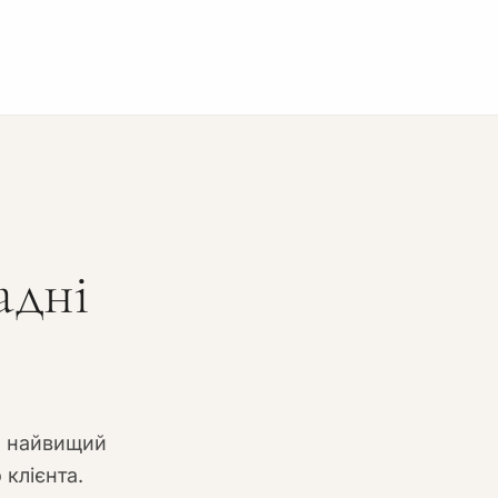
адні
и найвищий
 клієнта.