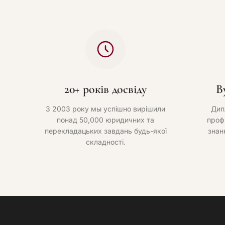
20+ років досвіду
В
З 2003 року мы успішно вирішили
Дип
понад 50,000 юридичних та
проф
перекладацьких завдань будь-якої
знан
складності.