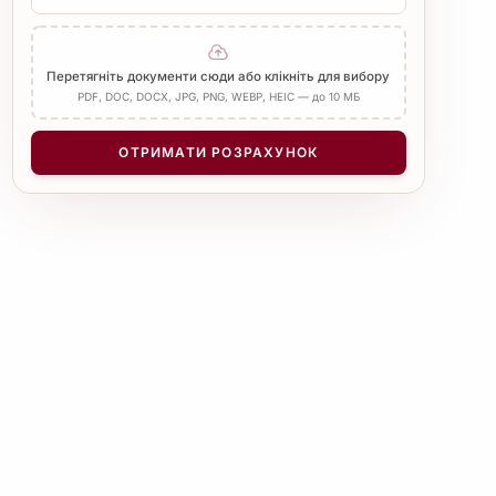
Печатка бюро
Нотаріус
Додати Апостиль
Перетягніть документи сюди або клікніть для вибору
PDF, DOC, DOCX, JPG, PNG, WEBP, HEIC — до 10 МБ
КІЛЬКІСТЬ СТОРІНОК
−
+
1
ОТРИМАТИ РОЗРАХУНОК