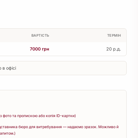
ВАРТІСТЬ
ТЕРМІН
7000 грн
20 р.д.
 в офісі
 з фото та пропискою або копія ID-картки)
дставника бюро для витребування — надаємо зразок. Можливо й
апитом.)