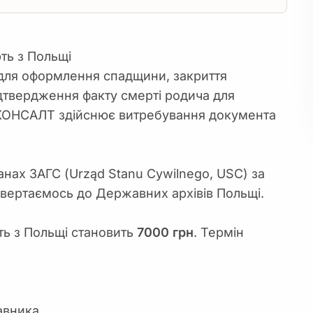
ть з Польщі
 для оформлення спадщини, закриття
ідтвердження факту смерті родича для
А КОНСАЛТ здійснює витребування документа
нах ЗАГС (Urząd Stanu Cywilnego, USC) за
 звертаємось до Державних архівів Польщі.
ть з Польщі становить
7000 грн
. Термін
авника.