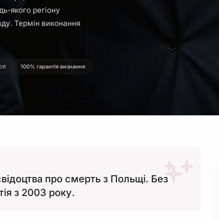
дь-якого регіону
зду. Термін виконання
сті
100% гарантія визнання
ідоцтва про смерть з Польщі. Без
тія з 2003 року.