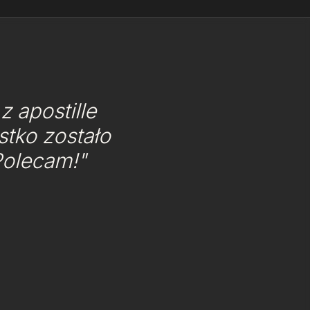
 apostille
tko zostało
Polecam!"