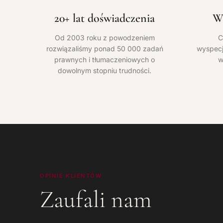
20+ lat doświadczenia
Wą
Od 2003 roku z powodzeniem
C
rozwiązaliśmy ponad 50 000 zadań
wyspecj
prawnych i tłumaczeniowych o
w
dowolnym stopniu trudności.
OPINIE KLIENTÓW
Zaufali nam