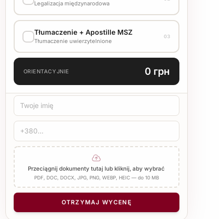
Стандарт
1500 UAH
Legalizacja międzynarodowa
WARIANT WYKONANIA
Tłumaczenie + Apostille MSZ
Skonsultuj koszt z menedżerem
03
Tłumaczenie uwierzytelnione
JĘZYK TŁUMACZENIA
0 грн
ORIENTACYJNIE
TYP TŁUMACZENIA
Standard
Medyczne
Techniczne
POŚWIADCZENIE
Pieczęć biura
Notariusz
Dodaj Apostille
Przeciągnij dokumenty tutaj lub kliknij, aby wybrać
PDF, DOC, DOCX, JPG, PNG, WEBP, HEIC — do 10 MB
LICZBA STRON
−
+
1
OTRZYMAJ WYCENĘ