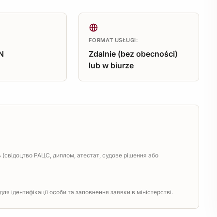
FORMAT USŁUGI:
N
Zdalnie (bez obecności)
lub w biurze
(свідоцтво РАЦС, диплом, атестат, судове рішення або
ля ідентифікації особи та заповнення заявки в міністерстві.