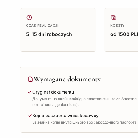
CZAS REALIZACJI:
KOSZT:
5–15 dni roboczych
od 1500 PL
Wymagane dokumenty
Oryginał dokumentu
Документ, на який необхідно проставити штамп Апостиль 
нотаріальна довіреність).
Kopia paszportu wnioskodawcy
Звичайна копія внутрішнього або закордонного паспорта д