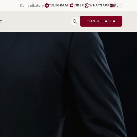
Komunikatory:
|
|
PL
TELEGRAM
VIBER
WHATSAPP
Y
KONSULTACJA
m