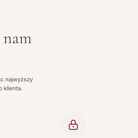
ć nam
ąc najwyższy
 klienta.