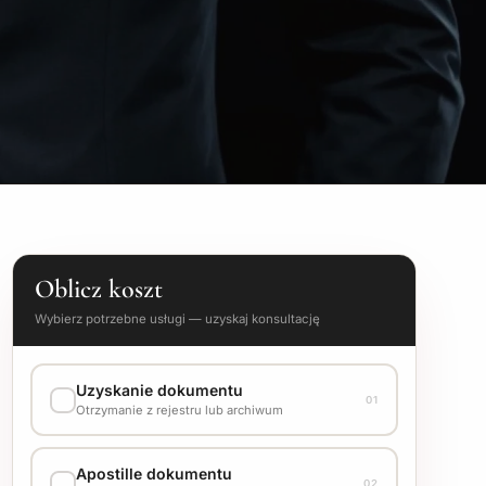
Oblicz koszt
Wybierz potrzebne usługi — uzyskaj konsultację
Uzyskanie dokumentu
01
Otrzymanie z rejestru lub archiwum
WARIANT WYKONANIA
Apostille dokumentu
02