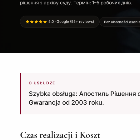
рішення з архіву суду. Термін: 1–5 робочих днів.
5.0 · Google (55+ reviews)
Bez obecności osobis
O USŁUDZE
Szybka obsługa: Апостиль Рішення с
Gwarancja od 2003 roku.
Czas realizacji i Koszt