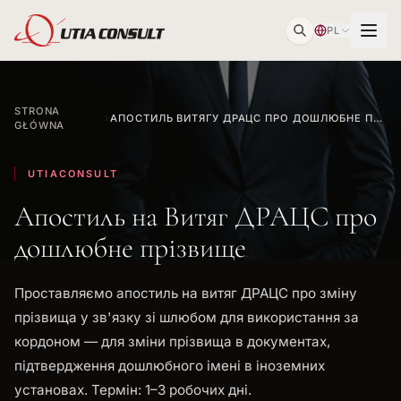
PL
STRONA
АПОСТИЛЬ ВИТЯГУ ДРАЦС ПРО ДОШЛЮБНЕ ПРІЗВИЩЕ
GŁÓWNA
UTIACONSULT
Апостиль на Витяг ДРАЦС про
дошлюбне прізвище
Проставляємо апостиль на витяг ДРАЦС про зміну
прізвища у зв'язку зі шлюбом для використання за
кордоном — для зміни прізвища в документах,
підтвердження дошлюбного імені в іноземних
установах. Термін: 1–3 робочих дні.