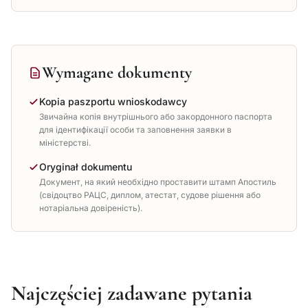
Wymagane dokumenty
Kopia paszportu wnioskodawcy
Звичайна копія внутрішнього або закордонного паспорта
для ідентифікації особи та заповнення заявки в
міністерстві.
Oryginał dokumentu
Документ, на який необхідно проставити штамп Апостиль
(свідоцтво РАЦС, диплом, атестат, судове рішення або
нотаріальна довіреність).
Najczęściej zadawane pytania