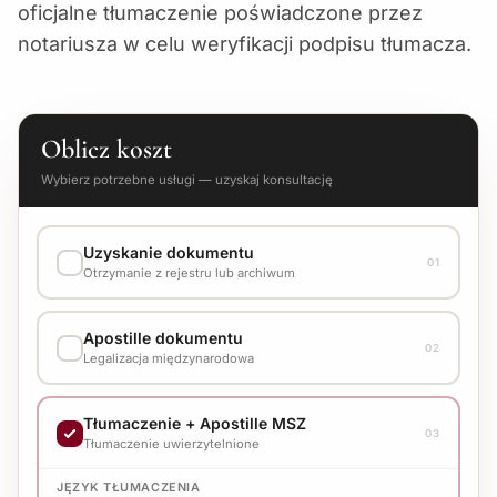
oficjalne tłumaczenie poświadczone przez
notariusza w celu weryfikacji podpisu tłumacza.
Oblicz koszt
Wybierz potrzebne usługi — uzyskaj konsultację
Uzyskanie dokumentu
01
Otrzymanie z rejestru lub archiwum
WARIANT WYKONANIA
Apostille dokumentu
Skonsultuj koszt z menedżerem
02
Legalizacja międzynarodowa
WARIANT WYKONANIA
Tłumaczenie + Apostille MSZ
Skonsultuj koszt z menedżerem
03
Tłumaczenie uwierzytelnione
JĘZYK TŁUMACZENIA