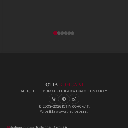
ЮТІА
КОНСАЛТ
APOSTILLE
TŁUMACZENIE
ADWOKACI
KONTAKTY
© 2003-2026 ЮТІА КОНСАЛТ.
Wszelkie prawa zastrzeżone.
Jednoosobowa działalność Boko O.A.