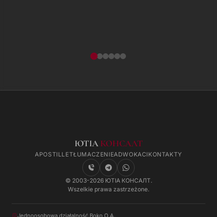
ЮТІА
КОНСАЛТ
APOSTILLE
TŁUMACZENIE
ADWOKACI
KONTAKTY
© 2003-2026 ЮТІА КОНСАЛТ.
Wszelkie prawa zastrzeżone.
Jednoosobowa działalność Boko O.A.