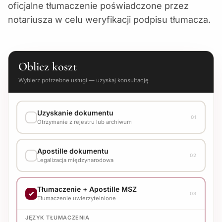
oficjalne tłumaczenie poświadczone przez
notariusza w celu weryfikacji podpisu tłumacza.
Oblicz koszt
Wybierz potrzebne usługi — uzyskaj konsultację
Uzyskanie dokumentu
01
Otrzymanie z rejestru lub archiwum
WARIANT WYKONANIA
Apostille dokumentu
Skonsultuj koszt z menedżerem
02
Legalizacja międzynarodowa
WARIANT WYKONANIA
Tłumaczenie + Apostille MSZ
Skonsultuj koszt z menedżerem
03
Tłumaczenie uwierzytelnione
JĘZYK TŁUMACZENIA