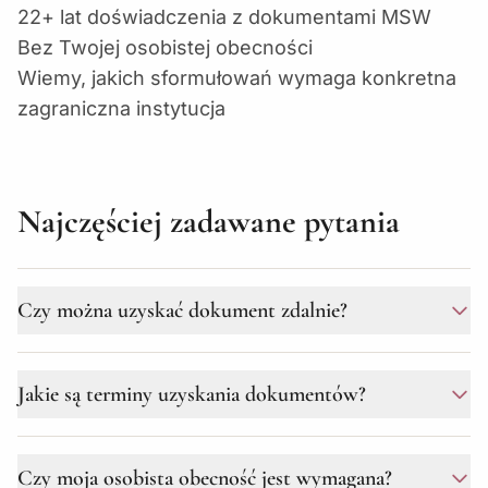
22+ lat doświadczenia z dokumentami MSW
Bez Twojej osobistej obecności
Wiemy, jakich sformułowań wymaga konkretna
zagraniczna instytucja
Najczęściej zadawane pytania
Czy można uzyskać dokument zdalnie?
Tak, pracujemy całkowicie zdalnie. Wystarczy, że
Jakie są terminy uzyskania dokumentów?
sporządzisz notarialne pełnomocnictwo u dowolnego
notariusza (na Ukrainie lub za granicą) i wyślesz je do
nas przesyłką kurierską.
Terminy wynoszą od 5 do 15 dni roboczych dla
Czy moja osobista obecność jest wymagana?
dokumentów z Ukrainy. Uzyskanie z zagranicy (np.