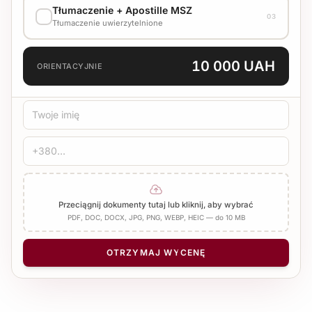
Tłumaczenie + Apostille MSZ
Skonsultuj koszt z menedżerem
03
Tłumaczenie uwierzytelnione
JĘZYK TŁUMACZENIA
10 000 UAH
ORIENTACYJNIE
TYP TŁUMACZENIA
Standard
Medyczne
Techniczne
POŚWIADCZENIE
Pieczęć biura
Notariusz
Dodaj Apostille
Przeciągnij dokumenty tutaj lub kliknij, aby wybrać
PDF, DOC, DOCX, JPG, PNG, WEBP, HEIC — do 10 MB
LICZBA STRON
−
+
1
OTRZYMAJ WYCENĘ