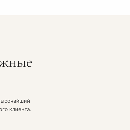
ожные
высочайший
го клиента.