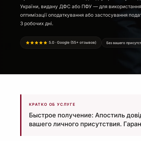
України, видану ДФС або ПФУ — для використання
оптимізації оподаткування або застосування податк
3 робочих дні.
5.0 · Google (55+ отзывов)
Без вашего присутс
КРАТКО ОБ УСЛУГЕ
Быстрое получение: Апостиль дові
вашего личного присутствия. Гаран