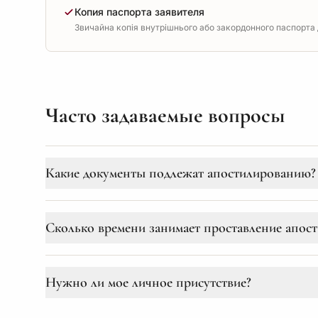
Копия паспорта заявителя
Звичайна копія внутрішнього або закордонного паспорта д
Часто задаваемые вопросы
Какие документы подлежат апостилированию?
Апостиль ставится на официальные документы: 
Сколько времени занимает проставление апост
документы органов ЗАГС (свидетельства о рожд
о несудимости и судебные решения.
В зависимости от министерства и срочности, пр
Нужно ли мое личное присутствие?
документов об образовании (Министерство обр
дней в сложных случаях.