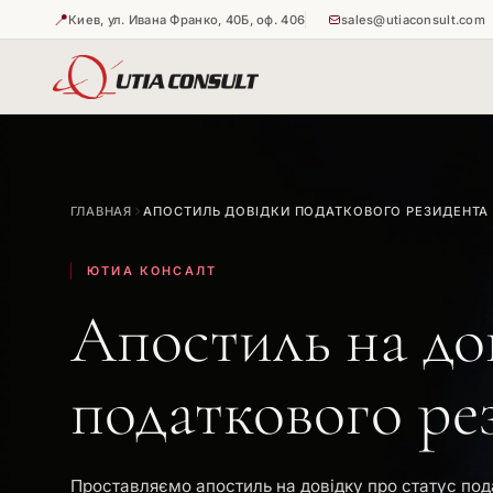
📍
Киев, ул. Ивана Франко, 40Б, оф. 406
sales@utiaconsult.com
🇺🇦
🇺🇦
Истребова
Апостиль 
ГЛАВНАЯ
АПОСТИЛЬ ДОВІДКИ ПОДАТКОВОГО РЕЗИДЕНТА
🇺🇦
Апостиль 
ЮТИА КОНСАЛТ
Апостиль на до
податкового ре
Проставляємо апостиль на довідку про статус под