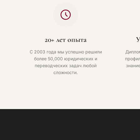
20+ лет опыта
У
С 2003 года мы успешно решили
Дипло
более 50,000 юридических и
профил
переводческих задач любой
знани
сложности.