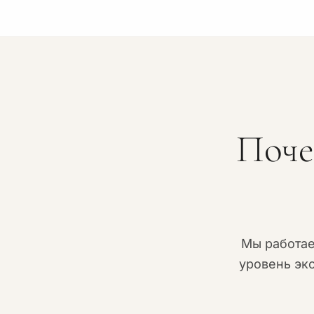
Нет. Мы самостоятельно подаем и получаем до
МОН). Ваше присутствие или поездка в Киев не 
Поче
Мы работа
уровень эк