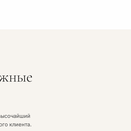
ожные
высочайший
го клиента.