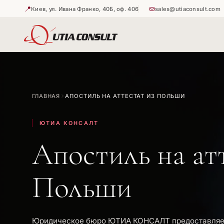
📍
Киев, ул. Ивана Франко, 40Б, оф. 406
sales@utiaconsult.com
🇺🇦
🇺🇦
Истребова
Апостиль 
ГЛАВНАЯ
АПОСТИЛЬ НА АТТЕСТАТ ИЗ ПОЛЬШИ
🇺🇦
Апостиль 
ЮТИА КОНСАЛТ
Апостиль на ат
Польши
Юридическое бюро ЮТИА КОНСАЛТ предоставляет