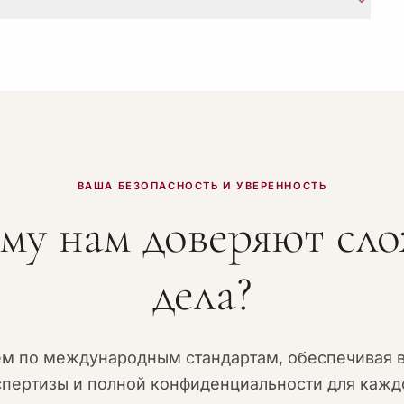
азования) срок может составлять до 20 рабочих
документы об образовании (дипломы, аттестаты),
ении, браке, смерти), нотариальные акты, справки
ВАША БЕЗОПАСНОСТЬ И УВЕРЕННОСТЬ
му нам доверяют сл
дела?
ем по международным стандартам, обеспечивая 
спертизы и полной конфиденциальности для каждо