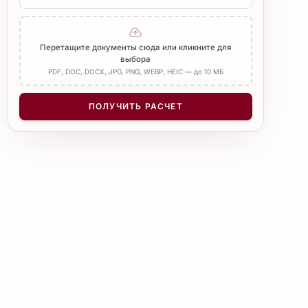
Печать бюро
Нотариус
Добавить Апостиль
Перетащите документы сюда или кликните для
выбора
PDF, DOC, DOCX, JPG, PNG, WEBP, HEIC — до 10 МБ
КОЛИЧЕСТВО СТРАНИЦ
−
+
1
ПОЛУЧИТЬ РАСЧЕТ