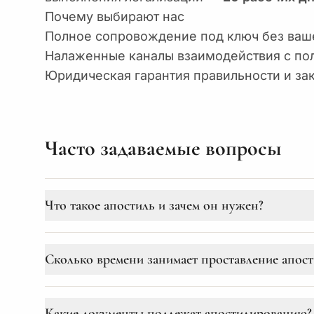
Почему выбирают нас
Полное сопровождение под ключ без ваше
Налаженные каналы взаимодействия с по
Юридическая гарантия правильности и за
Часто задаваемые вопросы
Что такое апостиль и зачем он нужен?
Апостиль — это специальный штамп, который ставится
государствах — участниках Гаагской конвенции 1961 г
Сколько времени занимает проставление апост
виз, обучения, оформления наследства и многих други
В зависимости от министерства и срочности, пр
Какие документы подлежат апостилированию?