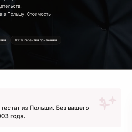
етельств.
а в Польшу. Стоимость
твия
100% гарантия признания
тестат из Польши. Без вашего
003 года.