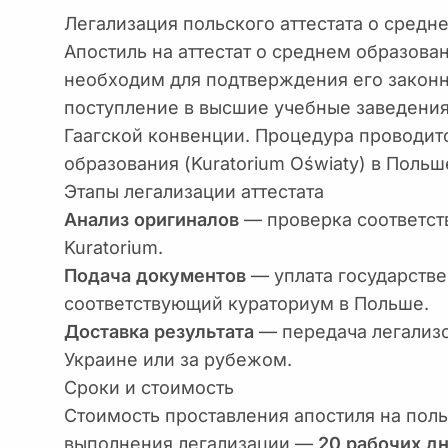
Легализация польского аттестата о средн
Апостиль на аттестат о среднем образова
необходим для подтверждения его законн
поступление в высшие учебные заведения
Гаагской конвенции. Процедура проводи
образования (Kuratorium Oświaty) в Польш
Этапы легализации аттестата
Анализ оригиналов
— проверка соответст
Kuratorium.
Подача документов
— уплата государстве
соответствующий кураториум в Польше.
Доставка результата
— передача легализо
Украине или за рубежом.
Сроки и стоимость
Стоимость проставления апостиля на поль
выполнения легализации —
20 рабочих д