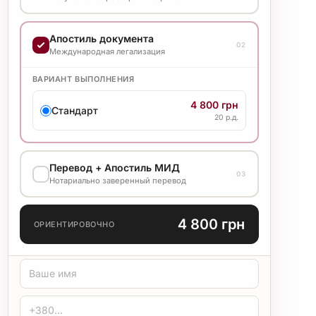
ВАРИАНТ ВЫПОЛНЕНИЯ
Апостиль документа
Уточняйте стоимость у менеджера
02
Международная легализация
ВАРИАНТ ВЫПОЛНЕНИЯ
4 800 грн
Стандарт
20 р.д.
Перевод + Апостиль МИД
03
Нотариально заверенный перевод
ЯЗЫК ПЕРЕВОДА
4 800 грн
ОРИЕНТИРОВОЧНО
ТИП ПЕРЕВОДА
Стандарт
Медицинский
Технический
ЗАВЕРЕНИЕ