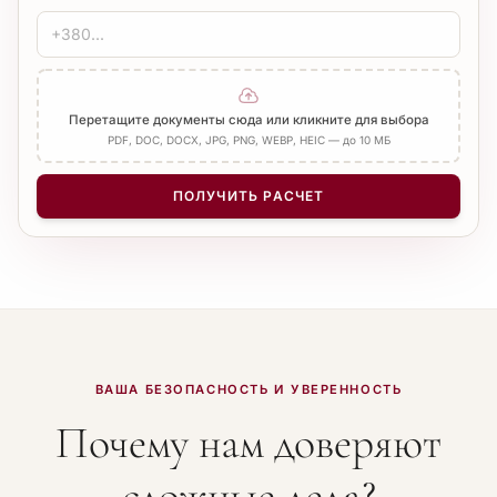
ЗАВЕРЕНИЕ
Печать бюро
Нотариус
Добавить Апостиль
Перетащите документы сюда или кликните для выбора
PDF, DOC, DOCX, JPG, PNG, WEBP, HEIC — до 10 МБ
КОЛИЧЕСТВО СТРАНИЦ
−
+
1
ПОЛУЧИТЬ РАСЧЕТ
ВАША БЕЗОПАСНОСТЬ И УВЕРЕННОСТЬ
Почему нам доверяют
сложные дела?