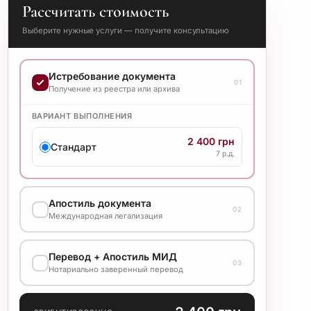
Рассчитать стоимость
Выберите нужные услуги — получите консультацию
Истребование документа
01
Получение из реестра или архива
ВАРИАНТ ВЫПОЛНЕНИЯ
2 400 грн
Стандарт
7 р.д.
Апостиль документа
02
Международная легализация
ВАРИАНТ ВЫПОЛНЕНИЯ
Перевод + Апостиль МИД
03
1 200 грн
Нотариально заверенный перевод
Стандарт
7 р.д.
ЯЗЫК ПЕРЕВОДА