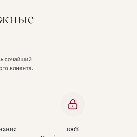
ожные
высочайший
го клиента.
нание
100%