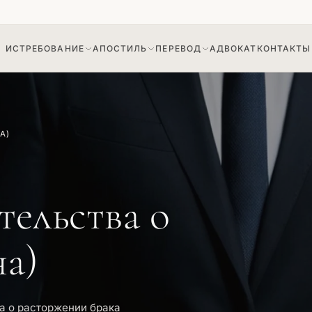
ИСТРЕБОВАНИЕ
АПОСТИЛЬ
ПЕРЕВОД
АДВОКАТ
КОНТАКТЫ
🇺🇦
🇺🇦
ние судебного решения
на доверенность
Апостиль судебного решения
Истребование архивной справки
А)
на архивную справку
тельства о
на)
а о расторжении брака