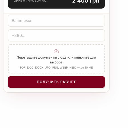
2 400 грн
ОРИЕНТИРОВОЧНО
ТИП ПЕРЕВОДА
Стандарт
Медицинский
Технический
ЗАВЕРЕНИЕ
Печать бюро
Нотариус
Добавить Апостиль
Перетащите документы сюда или кликните для
выбора
PDF, DOC, DOCX, JPG, PNG, WEBP, HEIC — до 10 МБ
КОЛИЧЕСТВО СТРАНИЦ
−
+
1
ПОЛУЧИТЬ РАСЧЕТ