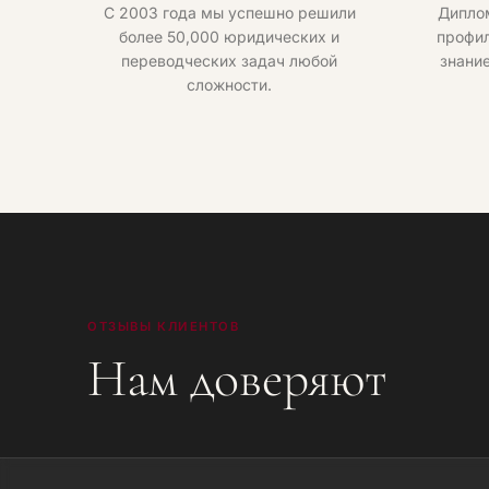
С 2003 года мы успешно решили
Дипло
более 50,000 юридических и
профил
переводческих задач любой
знани
сложности.
ОТЗЫВЫ КЛИЕНТОВ
Нам доверяют