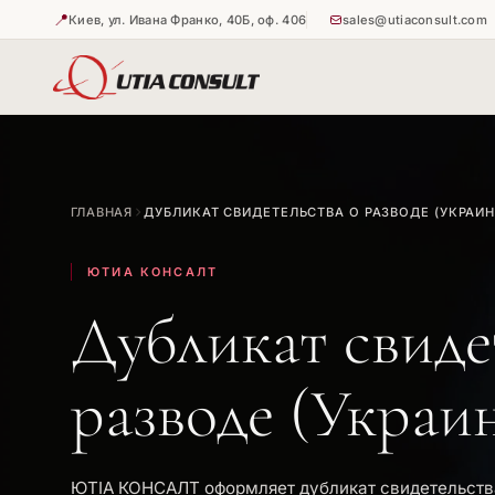
📍
Киев, ул. Ивана Франко, 40Б, оф. 406
sales@utiaconsult.com
🇺🇦
🇺🇦
Истребова
Апостиль 
ГЛАВНАЯ
ДУБЛИКАТ СВИДЕТЕЛЬСТВА О РАЗВОДЕ (УКРАИН
🇺🇦
Апостиль 
ЮТИА КОНСАЛТ
Дубликат свиде
разводе (Украи
ЮТІА КОНСАЛТ оформляет дубликат свидетельств