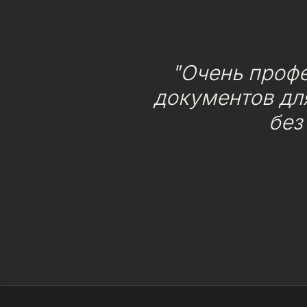
"Очень проф
документов для
без