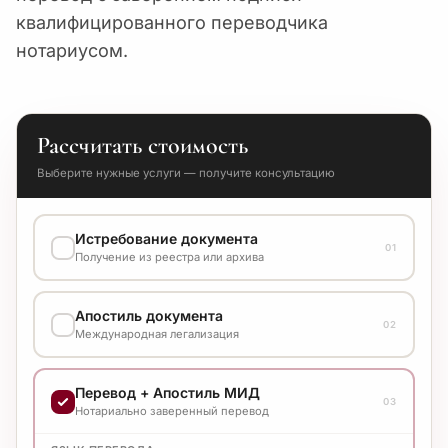
квалифицированного переводчика
нотариусом.
Рассчитать стоимость
Выберите нужные услуги — получите консультацию
Истребование документа
01
Получение из реестра или архива
ВАРИАНТ ВЫПОЛНЕНИЯ
Апостиль документа
Уточняйте стоимость у менеджера
02
Международная легализация
ВАРИАНТ ВЫПОЛНЕНИЯ
Перевод + Апостиль МИД
Уточняйте стоимость у менеджера
03
Нотариально заверенный перевод