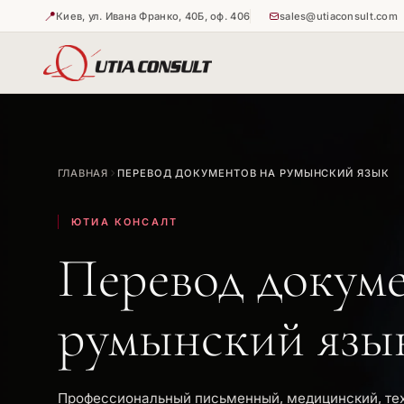
📍
Киев, ул. Ивана Франко, 40Б, оф. 406
sales@utiaconsult.com
🇺🇦
🇺🇦
Истребова
Апостиль 
ГЛАВНАЯ
ПЕРЕВОД ДОКУМЕНТОВ НА РУМЫНСКИЙ ЯЗЫК
🇺🇦
Апостиль 
ЮТИА КОНСАЛТ
Перевод докуме
румынский язы
Профессиональный письменный, медицинский, те