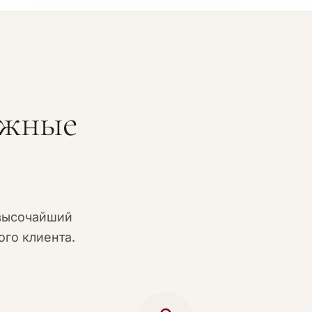
ожные
высочайший
го клиента.