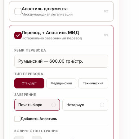
ВАРИАНТ ВЫПОЛНЕНИЯ
Апостиль документа
Уточняйте стоимость у менеджера
02
Международная легализация
ВАРИАНТ ВЫПОЛНЕНИЯ
Перевод + Апостиль МИД
Уточняйте стоимость у менеджера
03
Нотариально заверенный перевод
ЯЗЫК ПЕРЕВОДА
ТИП ПЕРЕВОДА
Стандарт
Медицинский
Технический
ЗАВЕРЕНИЕ
Печать бюро
Нотариус
Добавить Апостиль
КОЛИЧЕСТВО СТРАНИЦ