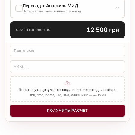
Перевод + Апостиль МИД
03
7 500 грн
Нотариально заверенный перевод
Стандарт
7 р.д.
ЯЗЫК ПЕРЕВОДА
12 500 грн
ОРИЕНТИРОВОЧНО
ТИП ПЕРЕВОДА
Стандарт
Медицинский
Технический
ЗАВЕРЕНИЕ
Печать бюро
Нотариус
Добавить Апостиль
Перетащите документы сюда или кликните для выбора
PDF, DOC, DOCX, JPG, PNG, WEBP, HEIC — до 10 МБ
КОЛИЧЕСТВО СТРАНИЦ
−
+
1
ПОЛУЧИТЬ РАСЧЕТ