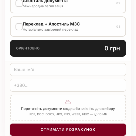
Апостиль документа
02
Стандарт
1500 грн
Міжнародна легалізація
ВАРІАНТ ВИКОНАННЯ
Переклад + Апостиль МЗС
Уточнюйте вартість у менеджера
03
Нотаріально завірений переклад
МОВА ПЕРЕКЛАДУ
0 грн
ОРІЄНТОВНО
ТИП ПЕРЕКЛАДУ
Стандарт
Медичний
Технічний
ЗАСВІДЧЕННЯ
Печатка бюро
Нотаріус
Додати Апостиль
Перетягніть документи сюди або клікніть для вибору
PDF, DOC, DOCX, JPG, PNG, WEBP, HEIC — до 10 МБ
КІЛЬКІСТЬ СТОРІНОК
−
+
1
ОТРИМАТИ РОЗРАХУНОК