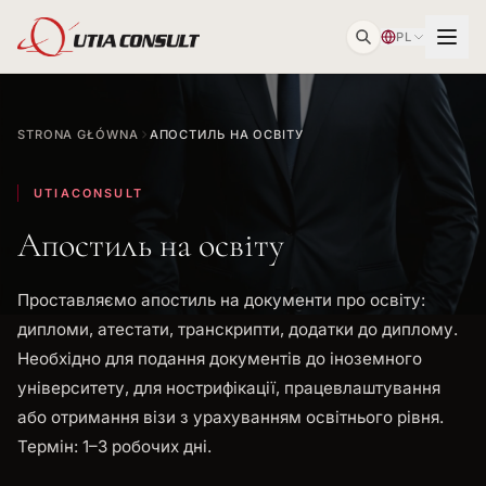
PL
STRONA GŁÓWNA
АПОСТИЛЬ НА ОСВІТУ
UTIACONSULT
Апостиль на освіту
Проставляємо апостиль на документи про освіту:
дипломи, атестати, транскрипти, додатки до диплому.
Необхідно для подання документів до іноземного
університету, для нострифікації, працевлаштування
або отримання візи з урахуванням освітнього рівня.
Термін: 1–3 робочих дні.