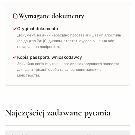
Wymagane dokumenty
Oryginał dokumentu
Документ, на який необхідно проставити штамп Апостиль
(свідоцтво РАЦС, диплом, атестат, судове рішення або
нотаріальна довіреність).
Kopia paszportu wnioskodawcy
Звичайна копія внутрішнього або закордонного паспорта
для ідентифікації особи та заповнення заявки в
міністерстві.
Najczęściej zadawane pytania