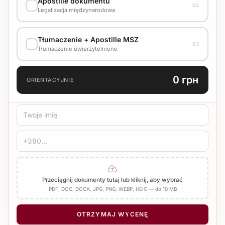
Apostille dokumentu
02
Стандарт
1500 UAH
Legalizacja międzynarodowa
WARIANT WYKONANIA
Tłumaczenie + Apostille MSZ
Skonsultuj koszt z menedżerem
03
Tłumaczenie uwierzytelnione
JĘZYK TŁUMACZENIA
0 грн
ORIENTACYJNIE
TYP TŁUMACZENIA
Standard
Medyczne
Techniczne
POŚWIADCZENIE
Pieczęć biura
Notariusz
Dodaj Apostille
Przeciągnij dokumenty tutaj lub kliknij, aby wybrać
PDF, DOC, DOCX, JPG, PNG, WEBP, HEIC — do 10 MB
LICZBA STRON
−
+
1
OTRZYMAJ WYCENĘ