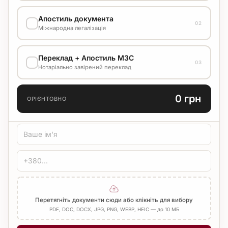
ВАРІАНТ ВИКОНАННЯ
Апостиль документа
02
Стандарт
1500 грн
Міжнародна легалізація
ВАРІАНТ ВИКОНАННЯ
Переклад + Апостиль МЗС
Уточнюйте вартість у менеджера
03
Нотаріально завірений переклад
МОВА ПЕРЕКЛАДУ
0 грн
ОРІЄНТОВНО
ТИП ПЕРЕКЛАДУ
Стандарт
Медичний
Технічний
ЗАСВІДЧЕННЯ
Печатка бюро
Нотаріус
Додати Апостиль
Перетягніть документи сюди або клікніть для вибору
PDF, DOC, DOCX, JPG, PNG, WEBP, HEIC — до 10 МБ
КІЛЬКІСТЬ СТОРІНОК