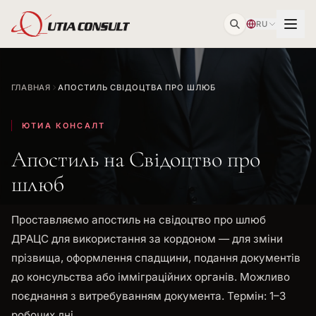
RU
ГЛАВНАЯ
АПОСТИЛЬ СВІДОЦТВА ПРО ШЛЮБ
ЮТИА КОНСАЛТ
Апостиль на Свідоцтво про
шлюб
Проставляємо апостиль на свідоцтво про шлюб
ДРАЦС для використання за кордоном — для зміни
прізвища, оформлення спадщини, подання документів
до консульства або імміграційних органів. Можливо
поєднання з витребуванням документа. Термін: 1–3
робочих дні.