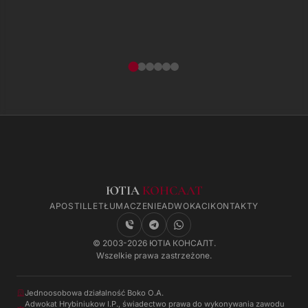
ЮТІА
КОНСАЛТ
APOSTILLE
TŁUMACZENIE
ADWOKACI
KONTAKTY
© 2003-2026 ЮТІА КОНСАЛТ.
Wszelkie prawa zastrzeżone.
Jednoosobowa działalność Boko O.A.
Adwokat Hrybiniukow I.P., świadectwo prawa do wykonywania zawodu