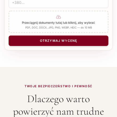
POŚWIADCZENIE
Pieczęć biura
Notariusz
Dodaj Apostille
Przeciągnij dokumenty tutaj lub kliknij, aby wybrać
PDF, DOC, DOCX, JPG, PNG, WEBP, HEIC — do 10 MB
LICZBA STRON
−
+
1
OTRZYMAJ WYCENĘ
TWOJE BEZPIECZEŃSTWO I PEWNOŚĆ
Dlaczego warto
powierzyć nam trudne