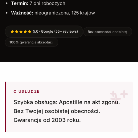
Termin:
7 dni roboczych
Ważność:
nieograniczona, 125 krajów
5.0 · Google (55+ reviews)
Bez obecności osobistej
100% gwarancja akceptacji
O USŁUDZE
Szybka obsługa: Apostille na akt zgonu.
Bez Twojej osobistej obecności.
Gwarancja od 2003 roku.