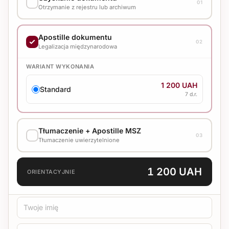
01
Otrzymanie z rejestru lub archiwum
WARIANT WYKONANIA
Apostille dokumentu
02
2 400 UAH
Legalizacja międzynarodowa
Standard
7 d.r.
WARIANT WYKONANIA
1 200 UAH
Standard
7 d.r.
Tłumaczenie + Apostille MSZ
03
Tłumaczenie uwierzytelnione
JĘZYK TŁUMACZENIA
1 200 UAH
ORIENTACYJNIE
TYP TŁUMACZENIA
Standard
Medyczne
Techniczne