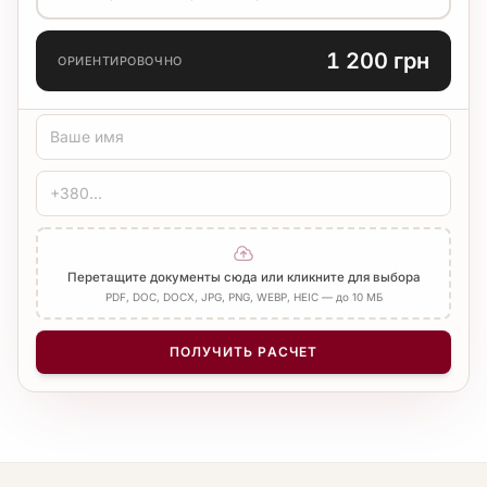
ЯЗЫК ПЕРЕВОДА
1 200 грн
ОРИЕНТИРОВОЧНО
ТИП ПЕРЕВОДА
Стандарт
Медицинский
Технический
ЗАВЕРЕНИЕ
Печать бюро
Нотариус
Добавить Апостиль
Перетащите документы сюда или кликните для выбора
PDF, DOC, DOCX, JPG, PNG, WEBP, HEIC — до 10 МБ
КОЛИЧЕСТВО СТРАНИЦ
−
+
1
ПОЛУЧИТЬ РАСЧЕТ