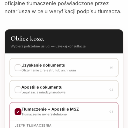
oficjalne tłumaczenie poświadczone przez
notariusza w celu weryfikacji podpisu tłumacza.
Oblicz koszt
Wybierz potrzebne usługi — uzyskaj konsultację
Uzyskanie dokumentu
01
Otrzymanie z rejestru lub archiwum
WARIANT WYKONANIA
Apostille dokumentu
Skonsultuj koszt z menedżerem
02
Legalizacja międzynarodowa
WARIANT WYKONANIA
Tłumaczenie + Apostille MSZ
Skonsultuj koszt z menedżerem
03
Tłumaczenie uwierzytelnione
JĘZYK TŁUMACZENIA