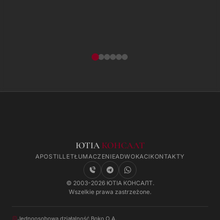
ЮТІА
КОНСАЛТ
APOSTILLE
TŁUMACZENIE
ADWOKACI
KONTAKTY
© 2003-2026 ЮТІА КОНСАЛТ.
Wszelkie prawa zastrzeżone.
Jednoosobowa działalność Boko O.A.