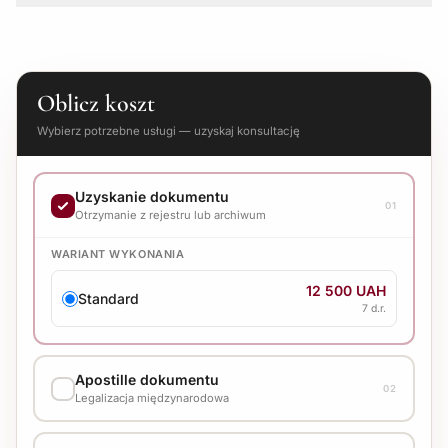
szkolnymi, dokumentacją medyczną, książeczką
wojskową, zeznaniami krewnych.
Nie. Działamy całkowicie zdalnie poprzez
mechanizmy prawne. Od Państwa wymagane są
jedynie notarialnie sporządzone dokumenty i
Oblicz koszt
konsultacja. Wyjazd do Rosji nie jest konieczny i nie
Wybierz potrzebne usługi — uzyskaj konsultację
jest przez nas zalecany.
Uzyskanie dokumentu
01
Otrzymanie z rejestru lub archiwum
WARIANT WYKONANIA
12 500 UAH
Standard
7 d.r.
Apostille dokumentu
02
Legalizacja międzynarodowa
WARIANT WYKONANIA