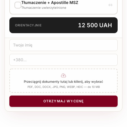
Tłumaczenie + Apostille MSZ
03
7 500 UAH
Tłumaczenie uwierzytelnione
Standard
7 d.r.
JĘZYK TŁUMACZENIA
12 500 UAH
ORIENTACYJNIE
TYP TŁUMACZENIA
Standard
Medyczne
Techniczne
POŚWIADCZENIE
Pieczęć biura
Notariusz
Dodaj Apostille
Przeciągnij dokumenty tutaj lub kliknij, aby wybrać
PDF, DOC, DOCX, JPG, PNG, WEBP, HEIC — do 10 MB
LICZBA STRON
−
+
1
OTRZYMAJ WYCENĘ