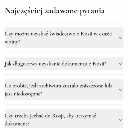
Najczęściej zadawane pytania
Czy można uzyskać świadectwo z Rosji w czasie
wojny?
Tak, jest to możliwe. Pomimo zerwania stosunków
Jak długo trwa uzyskanie dokumentu z Rosji?
dyplomatycznych, Konwencja mińska z 1993 roku o
pomocy prawnej formalnie pozostaje w mocy dla
Ukrainy i Rosji. Procedura jest bardziej skomplikowana
Termin wynosi od 3 do 6 miesięcy w zależności od
Co zrobić, jeśli archiwum zostało zniszczone lub
niż przed wojną, ale w praktyce dokumenty są
regionu archiwum. Opcje ekspresowe są niedostępne
uzyskiwane.
jest niedostępne?
z Rosji.
W tym przypadku pomagamy przygotować pozew
Czy trzeba jechać do Rosji, aby otrzymać
sądowy o ustalenie faktu urodzenia. Fakt ten można
dokument?
udowodnić innymi dokumentami: zaświadczeniami