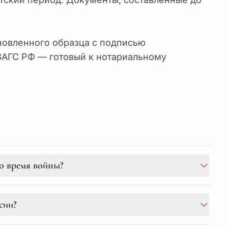
новленного образца с подписью
 ЗАГС РФ — готовый к нотариальному
о время войны?
атических отношений, Минская конвенция 1993
сии?
действующей для Украины и РФ. Процедура
ке документы получаются.