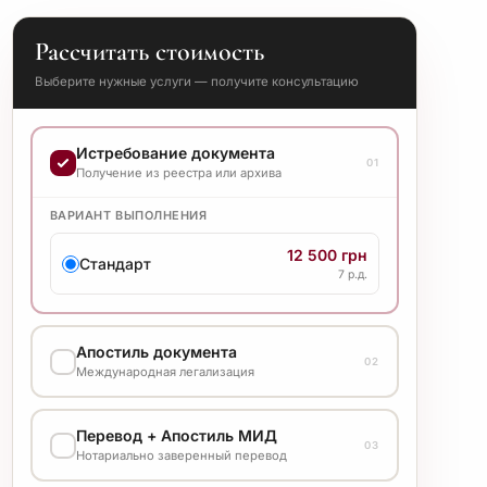
Рассчитать стоимость
Выберите нужные услуги — получите консультацию
Истребование документа
01
Получение из реестра или архива
ВАРИАНТ ВЫПОЛНЕНИЯ
12 500 грн
Стандарт
7 р.д.
Апостиль документа
02
Международная легализация
ВАРИАНТ ВЫПОЛНЕНИЯ
Перевод + Апостиль МИД
03
7 500 грн
Нотариально заверенный перевод
Стандарт
7 р.д.