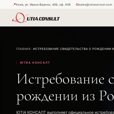
📍
Киев, ул. Ивана Франко, 40Б, оф. 406
sales@utiaconsult.com
🇺🇦
🇺🇦
Истребова
Апостиль 
ГЛАВНАЯ
ИСТРЕБОВАНИЕ СВИДЕТЕЛЬСТВА О РОЖДЕНИИ 
🇺🇦
Апостиль 
ЮТИА КОНСАЛТ
Истребование с
рождении из Р
ЮТІА КОНСАЛТ выполняет официальное истребова