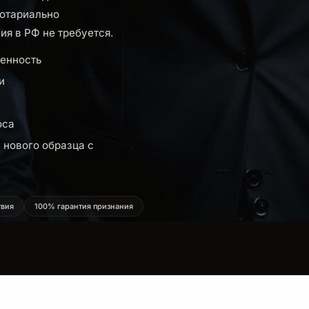
нотариально
ия в РФ не требуется.
енность
и
оса
 нового образца с
твия
100% гарантия признания