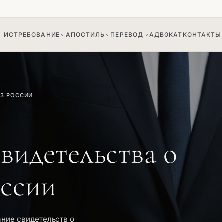
ИСТРЕБОВАНИЕ
АПОСТИЛЬ
ПЕРЕВОД
АДВОКАТ
КОНТАКТЫ
🇺🇦
🇺🇦
ние судебного решения
на доверенность
Апостиль судебного решения
Истребование архивной справки
ИЗ РОССИИ
на архивную справку
видетельства о
оссии
ние свидетельств о