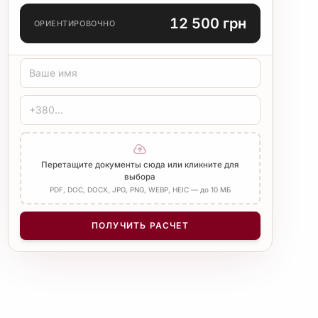
ЯЗЫК ПЕРЕВОДА
12 500 грн
ОРИЕНТИРОВОЧНО
ТИП ПЕРЕВОДА
Стандарт
Медицинский
Технический
ЗАВЕРЕНИЕ
Печать бюро
Нотариус
Добавить Апостиль
Перетащите документы сюда или кликните для
выбора
PDF, DOC, DOCX, JPG, PNG, WEBP, HEIC — до 10 МБ
КОЛИЧЕСТВО СТРАНИЦ
−
+
1
ПОЛУЧИТЬ РАСЧЕТ