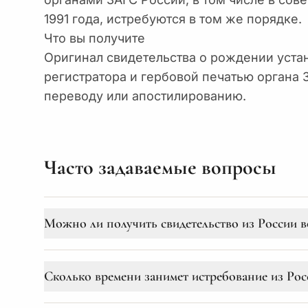
1991 года, истребуются в том же порядке.
Что вы получите
Оригинал свидетельства о рождении уста
регистратора и гербовой печатью органа
переводу или апостилированию.
Часто задаваемые вопросы
Можно ли получить свидетельство из России в
Да, это возможно. Несмотря на разрыв диплом
Сколько времени занимет истребование из Рос
года о правовой помощи формально остаётся 
сложнее и дольше, чем до войны, но на практи