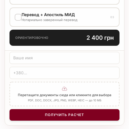
ВАРИАНТ ВЫПОЛНЕНИЯ
Перевод + Апостиль МИД
03
1 200 грн
Нотариально заверенный перевод
Стандарт
7 р.д.
ЯЗЫК ПЕРЕВОДА
2 400 грн
ОРИЕНТИРОВОЧНО
ТИП ПЕРЕВОДА
Стандарт
Медицинский
Технический
ЗАВЕРЕНИЕ
Печать бюро
Нотариус
Добавить Апостиль
Перетащите документы сюда или кликните для выбора
PDF, DOC, DOCX, JPG, PNG, WEBP, HEIC — до 10 МБ
КОЛИЧЕСТВО СТРАНИЦ
−
+
1
ПОЛУЧИТЬ РАСЧЕТ