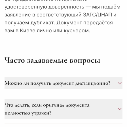
удостоверенную доверенность — мы подаём
заявление в соответствующий ЗАГС/ЦНАП и
получаем дубликат. Документ передаётся
вам в Киеве лично или курьером.
Часто задаваемые вопросы
Можно ли получить документ дистанционно?
Да, мы работаем полностью дистанционно. Вам
Что делать, если оригинал документа
достаточно оформить нотариальную доверенность
полностью утрачен?
у любого нотариуса (на Украине или за рубежом) и
выслать её нам курьерской доставкой.