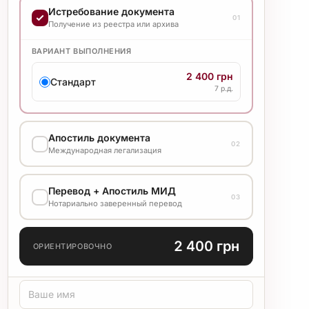
Истребование документа
01
Получение из реестра или архива
ВАРИАНТ ВЫПОЛНЕНИЯ
2 400 грн
Стандарт
7 р.д.
Апостиль документа
02
Международная легализация
ВАРИАНТ ВЫПОЛНЕНИЯ
Перевод + Апостиль МИД
03
1 200 грн
Нотариально заверенный перевод
Стандарт
7 р.д.
ЯЗЫК ПЕРЕВОДА
2 400 грн
ОРИЕНТИРОВОЧНО
ТИП ПЕРЕВОДА
Стандарт
Медицинский
Технический