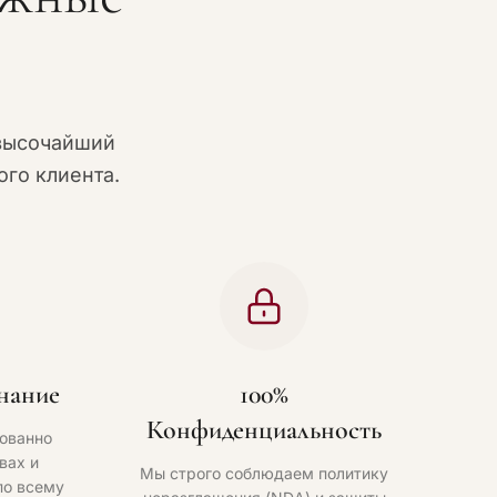
высочайший
го клиента.
нание
100%
Конфиденциальность
ованно
вах и
Мы строго соблюдаем политику
по всему