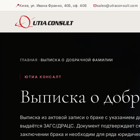
📍
Киев, ул. Ивана Франко, 40Б, оф. 406
sales@utiaconsult.com
🇺🇦
🇺🇦
Истребова
Апостиль 
ГЛАВНАЯ
ВЫПИСКА О ДОБРАЧНОЙ ФАМИЛИИ
🇺🇦
Апостиль 
ЮТИА КОНСАЛТ
Выписка о доб
Выписка из актовой записи о браке с указанием 
выдаётся ЗАГС/ДРАЦС. Документ подтверждает с
заключении брака и необходим для ряда юридиче