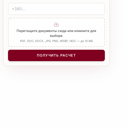
ЗАВЕРЕНИЕ
Печать бюро
Нотариус
Добавить Апостиль
Перетащите документы сюда или кликните для
выбора
PDF, DOC, DOCX, JPG, PNG, WEBP, HEIC — до 10 МБ
КОЛИЧЕСТВО СТРАНИЦ
−
+
1
ПОЛУЧИТЬ РАСЧЕТ