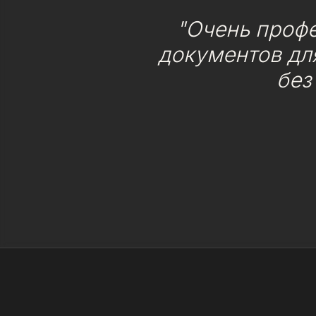
"Очень проф
документов для
без