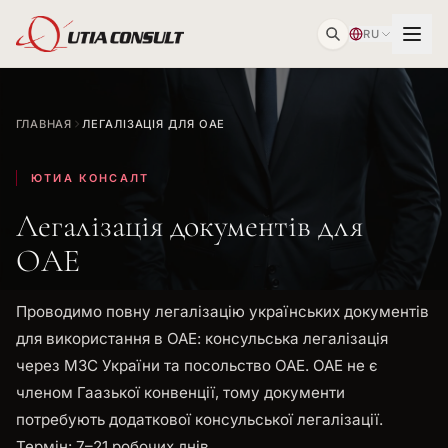
RU
ГЛАВНАЯ
ЛЕГАЛІЗАЦІЯ ДЛЯ ОАЕ
ЮТИА КОНСАЛТ
Легалізація документів для
ОАЕ
Проводимо повну легалізацію українських документів
для використання в ОАЕ: консульська легалізація
через МЗС України та посольство ОАЕ. ОАЕ не є
членом Гаазької конвенції, тому документи
потребують додаткової консульської легалізації.
Термін: 7–21 робочих днів.