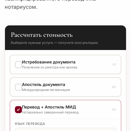
нотариусом.
Рассчитать стоимость
Выберите нужные услуги — получите консультацию
Истребование документа
01
Получение из реестра или архива
ВАРИАНТ ВЫПОЛНЕНИЯ
Апостиль документа
Уточняйте стоимость у менеджера
02
Международная легализация
ВАРИАНТ ВЫПОЛНЕНИЯ
Перевод + Апостиль МИД
Уточняйте стоимость у менеджера
03
Нотариально заверенный перевод
ЯЗЫК ПЕРЕВОДА