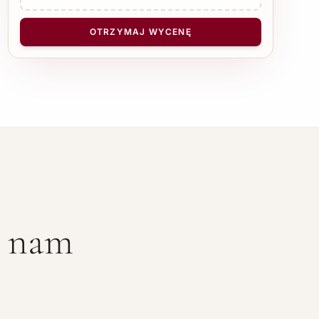
LICZBA STRON
−
+
1
OTRZYMAJ WYCENĘ
ć nam