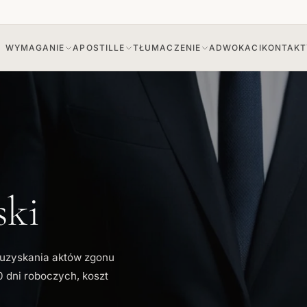
WYMAGANIE
APOSTILLE
TŁUMACZENIE
ADWOKACI
KONTAKT
🇺🇦
🇺🇦
rzeczenia sądowego
na pełnomocnictwo
Duplikat zaświadczenia z archiwu
Apostille na orzeczenie sądowe
na zaświadczenie archiwalne
ski
o uzyskania aktów zgonu
0 dni roboczych, koszt