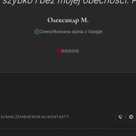
 szybko i bez mojej obecności. 
Олександр М.
Zweryfikowana opinia z Google
TŁUMACZENIE
ADWOKACI
KONTAKTY