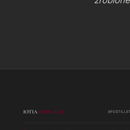
zrobione
ЮТІА
КОНСАЛТ
APOSTILLE