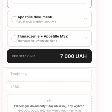
Apostille dokumentu
02
Legalizacja międzynarodowa
WARIANT WYKONANIA
Tłumaczenie + Apostille MSZ
03
3 000 UAH
Tłumaczenie uwierzytelnione
Standard
10 d.r.
JĘZYK TŁUMACZENIA
7 000 UAH
ORIENTACYJNIE
TYP TŁUMACZENIA
Standard
Medyczne
Techniczne
POŚWIADCZENIE
Pieczęć biura
Notariusz
Dodaj Apostille
Przeciągnij dokumenty tutaj lub kliknij, aby wybrać
PDF, DOC, DOCX, JPG, PNG, WEBP, HEIC — do 10 MB