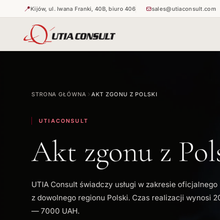
📍
Kijów, ul. Iwana Franki, 40B, biuro 406
sales@utiaconsult.com
🇺🇦
🇺🇦
Duplikat o
Apostille 
STRONA GŁÓWNA
AKT ZGONU Z POLSKI
🇺🇦
Apostille 
UTIACONSULT
Akt zgonu z Pol
UTIA Consult świadczy usługi w zakresie oficjalneg
z dowolnego regionu Polski. Czas realizacji wynosi 2
— 7000 UAH.