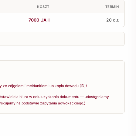
KOSZT
TERMIN
7000 UAH
20 d.r.
y ze zdjęciem i meldunkiem lub kopia dowodu (ID))
dstawiciela biura w celu uzyskania dokumentu — udostępniamy
yskujemy na podstawie zapytania adwokackiego.)