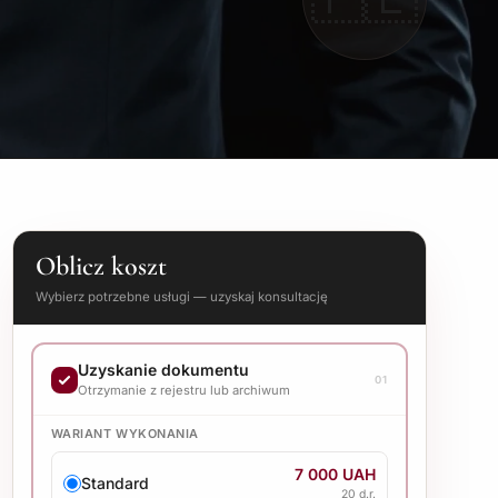
Oblicz koszt
Wybierz potrzebne usługi — uzyskaj konsultację
Uzyskanie dokumentu
01
Otrzymanie z rejestru lub archiwum
WARIANT WYKONANIA
7 000 UAH
Standard
20 d.r.