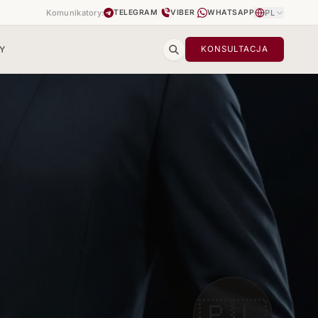
Komunikatory:
|
|
PL
TELEGRAM
VIBER
WHATSAPP
Y
KONSULTACJA
m
🇵🇱