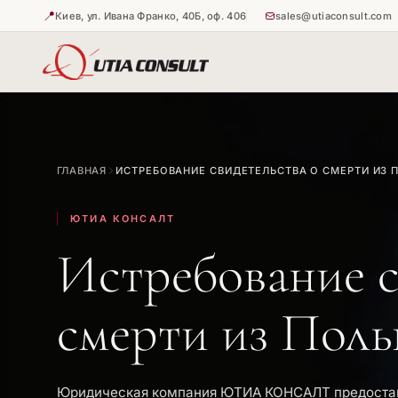
📍
Киев, ул. Ивана Франко, 40Б, оф. 406
sales@utiaconsult.com
🇺🇦
🇺🇦
Истребова
Апостиль 
ГЛАВНАЯ
ИСТРЕБОВАНИЕ СВИДЕТЕЛЬСТВА О СМЕРТИ ИЗ 
🇺🇦
Апостиль 
ЮТИА КОНСАЛТ
Истребование с
смерти из Пол
Юридическая компания ЮТИА КОНСАЛТ предостав