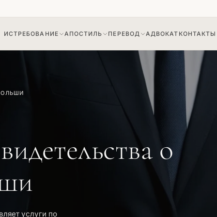
ИСТРЕБОВАНИЕ
АПОСТИЛЬ
ПЕРЕВОД
АДВОКАТ
КОНТАКТЫ
🇺🇦
🇺🇦
ние судебного решения
на доверенность
Апостиль судебного решения
Истребование архивной справки
ПОЛЬШИ
на архивную справку
видетельства о
ьши
ляет услуги по