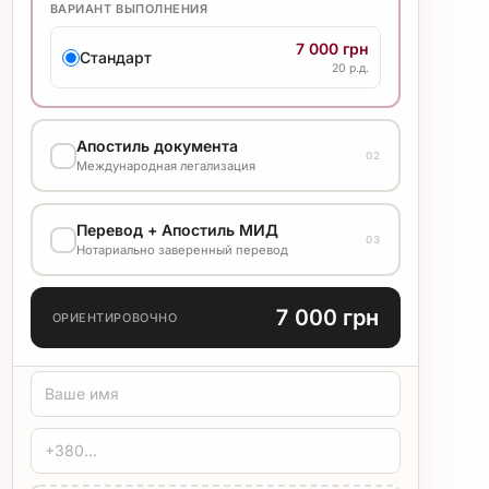
ВАРИАНТ ВЫПОЛНЕНИЯ
7 000 грн
Стандарт
20 р.д.
Апостиль документа
02
Международная легализация
ВАРИАНТ ВЫПОЛНЕНИЯ
Перевод + Апостиль МИД
03
3 000 грн
Нотариально заверенный перевод
Стандарт
10 р.д.
ЯЗЫК ПЕРЕВОДА
7 000 грн
ОРИЕНТИРОВОЧНО
ТИП ПЕРЕВОДА
Стандарт
Медицинский
Технический
ЗАВЕРЕНИЕ
Печать бюро
Нотариус