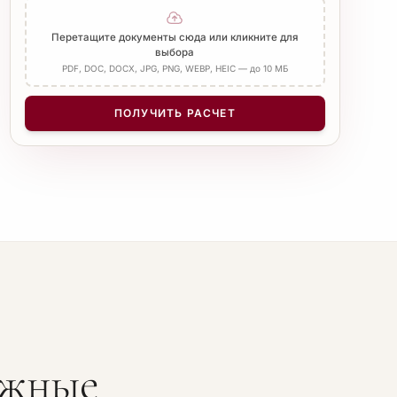
Добавить Апостиль
Перетащите документы сюда или кликните для
выбора
PDF, DOC, DOCX, JPG, PNG, WEBP, HEIC — до 10 МБ
КОЛИЧЕСТВО СТРАНИЦ
−
+
1
ПОЛУЧИТЬ РАСЧЕТ
ожные