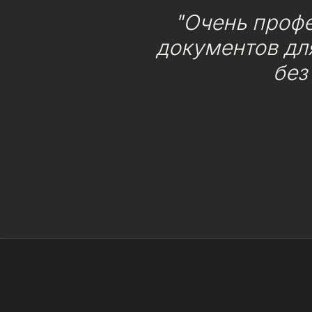
"Очень проф
документов для
без